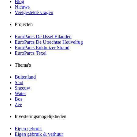
Blog
Nieuws
Veelgestelde vragen
Projecten
EuroParcs De IJssel Eilanden
EuroParcs De Utrechtse Heuvelrug
EuroParcs Enkhuizer Strand
EuroParcs Texel
Thema's
Buitenland
Stad
Sneeuw
Water
Bos
Zee
Investeringsmogelijkheden
Eigen gebruik
Eigen gebruik & verhuur