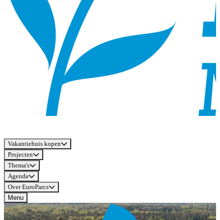
Vakantiehuis kopen
Projecten
Thema's
Agenda
Over EuroParcs
Menu