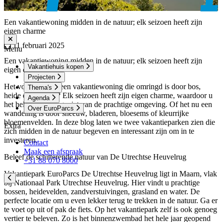
Een vakantiewoning midden in de natuur; elk seizoen heeft zijn
eigen charme
11 februari 2025
Menu
Een vakantiewoning midden in de natuur; elk seizoen heeft zijn
Vakantiehuis kopen
eigen charme
Projecten
Het voordeel van een vakantiewoning die omringd is door bos,
Thema's
heide en weiland? Elk seizoen heeft zijn eigen charme, waardoor u
Agenda
het hele jaar door geniet van de prachtige omgeving. Of het nu een
Over EuroParcs
wandeling is door sneeuw, bladeren, bloesems of kleurrijke
bloemenvelden. In deze blog laten we twee vakantieparken zien die
Extra
zich midden in de natuur begeven en interessant zijn om in te
investeren.
Contact
Maak een afspraak
Beleef de schitterende natuur van De Utrechtse Heuvelrug
+31 88 070 8000
Vakantiepark EuroParcs De Utrechtse Heuvelrug ligt in Maarn, vlak
bij Nationaal Park Utrechtse Heuvelrug. Hier vindt u prachtige
bossen, heidevelden, zandverstuivingen, grasland en water. De
perfecte locatie om u even lekker terug te trekken in de natuur. Ga er
te voet op uit of pak de fiets. Op het vakantiepark zelf is ook genoeg
vertier te beleven. Zo is het binnenzwembad het hele jaar geopend