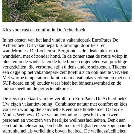
Kies voor rust en comfort in De Achterhoek
In het oosten van het land vindt u vakantiepark EuroParcs De
Achterhoek. Dit vakantiepark is omringd door fiets- en
wandelroutes. De Lochemse Bergroute is de ideale plek om te
wandelen, met of zonder hond. In de zomer staat de route volop in
bloei en in de winter laten de kale bomen u genieten van prachtige
vergezichten, die verborgen zijn tijdens andere seizoenen. Tijdens
een dagje op het vakantiepark zelf hoeft u zich ook niet te vervelen.
Met warme temperaturen kunt u de recreatieplas verkennen met een
SUP-board en bij kouder weer biedt het binnenzwembad en de
indoorspeeltuin de perfecte uitkomst.
De kers op de taart van uw verblijf op EuroParcs De Achterhoek?
Uw eigen vakantiewoning. Combineer natuur met comfort en kies
voor een woning die aanvoelt als een luxe hotelkamer. Dat is de
Modus Wellness. Deze vakantiewoning is geschikt voor twee
personen en voorzien van heerlijke wellnessfaciliteiten. Denk aan
een traditionele sauna, een badkamer met ligbad en een zogenaamde
sterrenhemel als verlichting boven het bed. De wellnessfaciliteiten