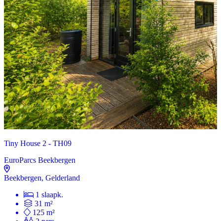
Tiny House 2 - TH09
EuroParcs Beekbergen
Beekbergen, Gelderland
1 slaapk.
31 m²
125 m²