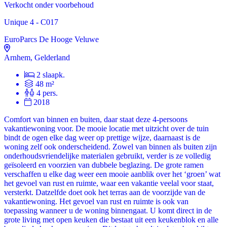
Verkocht onder voorbehoud
Unique 4 - C017
EuroParcs De Hooge Veluwe
Arnhem, Gelderland
2 slaapk.
48 m²
4 pers.
2018
Comfort van binnen en buiten, daar staat deze 4-persoons
vakantiewoning voor. De mooie locatie met uitzicht over de tuin
bindt de ogen elke dag weer op prettige wijze, daarnaast is de
woning zelf ook onderscheidend. Zowel van binnen als buiten zijn
onderhoudsvriendelijke materialen gebruikt, verder is ze volledig
geïsoleerd en voorzien van dubbele beglazing. De grote ramen
verschaffen u elke dag weer een mooie aanblik over het ‘groen’ wat
het gevoel van rust en ruimte, waar een vakantie veelal voor staat,
versterkt. Datzelfde doet ook het terras aan de voorzijde van de
vakantiewoning. Het gevoel van rust en ruimte is ook van
toepassing wanneer u de woning binnengaat. U komt direct in de
grote living met open keuken die bestaat uit een keukenblok en alle