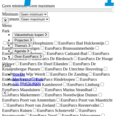
Geen minimum
Geen maximum
Minimum
Maximum
Menu
Park
Vakantiehuis kopen
Projecten
EuroParcs Bad Hoophuizen
EuroParcs Bad Hulckesteijn
Thema's
EuroParcs Beekbergen
EuroParcs Brunssummerheide
Agenda
EuroParcs Buitenhuizen
EuroParcs Cadzand-Bad
EuroParcs
Over EuroParcs
De Achterhoek
EuroParcs De Biesbosch
EuroParcs De Hooge
Veluwe
EuroParcs De IJssel Eilanden
EuroParcs De
Extra
Kraaijenbergse Plassen
EuroParcs De Utrechtse Heuvelrug
EuroParcs De Wije Werelt
EuroParcs De Zanding
EuroParcs
Contact
Maak een afspraak
Enkhuizer Strand
EuroParcs Hindeloopen
EuroParcs
+31 88 070 8000
IJsselmeer
EuroParcs Kaatsheuvel
EuroParcs Limburg
EuroParcs Maasduinen
EuroParcs Marina Strandbad
EuroParcs Markermeer
EuroParcs Noordwijkse Duinen
EuroParcs Poort van Amsterdam
EuroParcs Poort van Maastricht
EuroParcs Poort van Zeeland
EuroParcs Reestervallei
EuroParcs Ruinen
EuroParcs Schoneveld
EuroParcs
Spaarnwoude
EuroParcs Texel
EuroParcs Veluwemeer