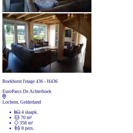
Boekhorst l'etage 436 - H436
EuroParcs De Achterhoek
Lochem, Gelderland
4 slaapk.
70 m²
358 m²
8 pers.