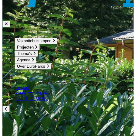
Menu
Vakantiehuis kopen
Projecten
Thema's
Agenda
Over EuroParcs
Extra
Contact
Maak een afspraak
+31 88 070 8000