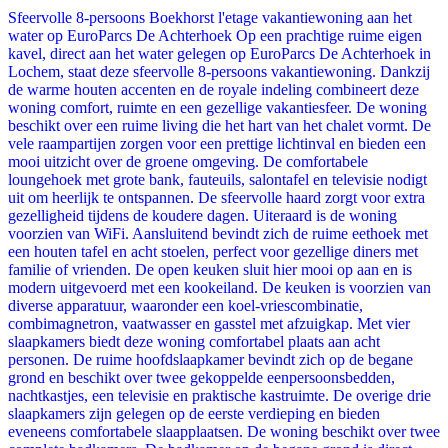
Sfeervolle 8-persoons Boekhorst l'etage vakantiewoning aan het
water op EuroParcs De Achterhoek Op een prachtige ruime eigen
kavel, direct aan het water gelegen op EuroParcs De Achterhoek in
Lochem, staat deze sfeervolle 8-persoons vakantiewoning. Dankzij
de warme houten accenten en de royale indeling combineert deze
woning comfort, ruimte en een gezellige vakantiesfeer. De woning
beschikt over een ruime living die het hart van het chalet vormt. De
vele raampartijen zorgen voor een prettige lichtinval en bieden een
mooi uitzicht over de groene omgeving. De comfortabele
loungehoek met grote bank, fauteuils, salontafel en televisie nodigt
uit om heerlijk te ontspannen. De sfeervolle haard zorgt voor extra
gezelligheid tijdens de koudere dagen. Uiteraard is de woning
voorzien van WiFi. Aansluitend bevindt zich de ruime eethoek met
een houten tafel en acht stoelen, perfect voor gezellige diners met
familie of vrienden. De open keuken sluit hier mooi op aan en is
modern uitgevoerd met een kookeiland. De keuken is voorzien van
diverse apparatuur, waaronder een koel-vriescombinatie,
combimagnetron, vaatwasser en gasstel met afzuigkap. Met vier
slaapkamers biedt deze woning comfortabel plaats aan acht
personen. De ruime hoofdslaapkamer bevindt zich op de begane
grond en beschikt over twee gekoppelde eenpersoonsbedden,
nachtkastjes, een televisie en praktische kastruimte. De overige drie
slaapkamers zijn gelegen op de eerste verdieping en bieden
eveneens comfortabele slaapplaatsen. De woning beschikt over twee