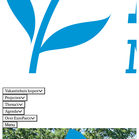
Vakantiehuis kopen
Projecten
Thema's
Agenda
Over EuroParcs
Menu