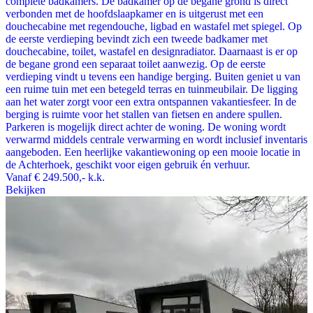
complete badkamers. De badkamer op de begane grond is direct
verbonden met de hoofdslaapkamer en is uitgerust met een
douchecabine met regendouche, ligbad en wastafel met spiegel. Op
de eerste verdieping bevindt zich een tweede badkamer met
douchecabine, toilet, wastafel en designradiator. Daarnaast is er op
de begane grond een separaat toilet aanwezig. Op de eerste
verdieping vindt u tevens een handige berging. Buiten geniet u van
een ruime tuin met een betegeld terras en tuinmeubilair. De ligging
aan het water zorgt voor een extra ontspannen vakantiesfeer. In de
berging is ruimte voor het stallen van fietsen en andere spullen.
Parkeren is mogelijk direct achter de woning. De woning wordt
verwarmd middels centrale verwarming en wordt inclusief inventaris
aangeboden. Een heerlijke vakantiewoning op een mooie locatie in
de Achterhoek, geschikt voor eigen gebruik én verhuur.
Vanaf
€ 249.500,-
k.k.
Bekijken