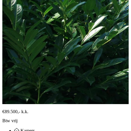
€89.500,-
k.k.
Btw vrij
Kamers