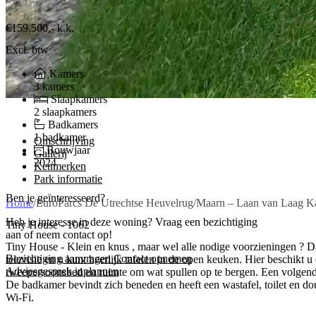
€159.500,-
k.k.
Excl. btw
Kamers
3 kamers
Slaapkamers
2 slaapkamers
Badkamers
1 badkamer
Omschrijving
Bouwjaar
Gallerij
2024
Kenmerken
Park informatie
Ben je geïnteresseerd?
Home
/
EuroParcs De Utrechtse Heuvelrug
/
Maarn – Laan van Laag K
Heb je interesse in deze woning? Vraag een bezichtiging
Tiny House - 1062
aan of neem contact op!
Tiny House - Klein en knus , maar wel alle nodige voorzieningen ? Da
Bezichtiging aanvragen
Contact opnemen
televisie en u kunt heerlijk tafelen in de open keuken. Hier beschikt 
Adviesgesprek inplannen
tweepersoonsbed en ruimte om wat spullen op te bergen. Een volgende 
De badkamer bevindt zich beneden en heeft een wastafel, toilet en do
Wi-Fi.