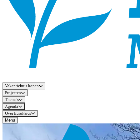
Vakantiehuis kopen
Projecten
Thema's
Agenda
Over EuroParcs
Menu