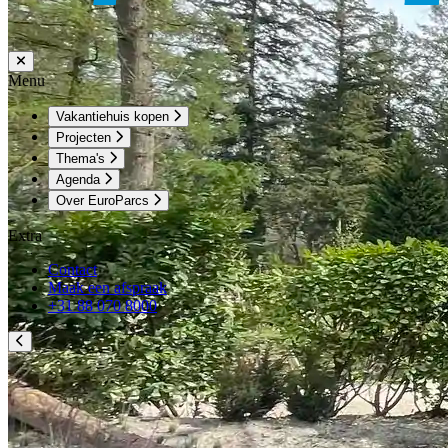
Menu
Vakantiehuis kopen
Projecten
Thema's
Agenda
Over EuroParcs
Extra
Contact
Maak een afspraak
+31 88 070 8000