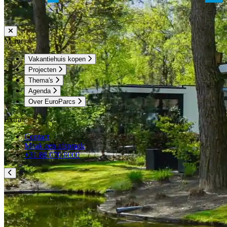
Menu
Vakantiehuis kopen
Projecten
Thema's
Agenda
Over EuroParcs
Extra
Contact
Maak een afspraak
+31 88 070 8000