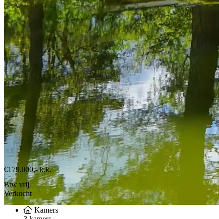
€179.000,-
k.k.
Btw vrij
Verkocht
Kamers
3 kamers