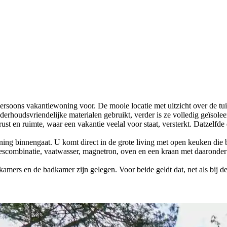
rsoons vakantiewoning voor. De mooie locatie met uitzicht over de tuin
erhoudsvriendelijke materialen gebruikt, verder is ze volledig geïsole
ust en ruimte, waar een vakantie veelal voor staat, versterkt. Datzelfd
ing binnengaat. U komt direct in de grote living met open keuken die 
riescombinatie, vaatwasser, magnetron, oven en een kraan met daaronder
pkamers en de badkamer zijn gelegen. Voor beide geldt dat, net als bij