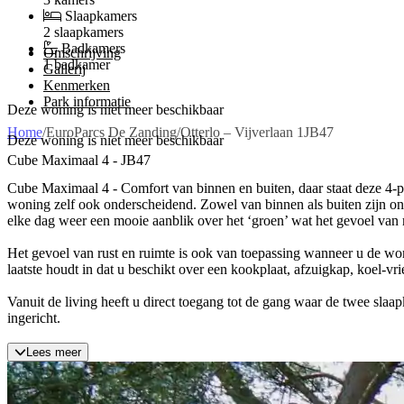
Slaapkamers
2 slaapkamers
Badkamers
Omschrijving
1 badkamer
Gallerij
Kenmerken
Park informatie
Deze woning is niet meer beschikbaar
Home
/
EuroParcs De Zanding
/
Otterlo – Vijverlaan 1JB47
Deze woning is niet meer beschikbaar
Cube Maximaal 4 - JB47
Cube Maximaal 4 - Comfort van binnen en buiten, daar staat deze 4-pe
woning zelf ook onderscheidend. Zowel van binnen als buiten zijn ond
elke dag weer een mooie aanblik over het ‘groen’ wat het gevoel van r
Het gevoel van rust en ruimte is ook van toepassing wanneer u de won
laatste houdt in dat u beschikt over een kookplaat, afzuigkap, koel-v
Vanuit de living heeft u direct toegang tot de gang waar de twee slaa
ingericht.
Lees meer