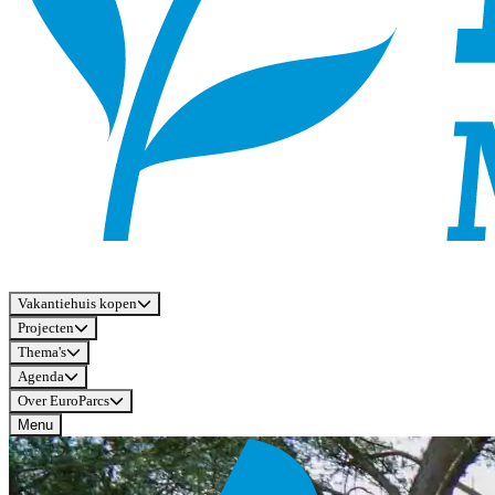
Vakantiehuis kopen
Projecten
Thema's
Agenda
Over EuroParcs
Menu