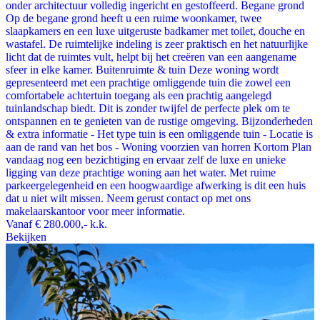
onder architectuur volledig ingericht en gestoffeerd. Begane grond
Op de begane grond heeft u een ruime woonkamer, twee
slaapkamers en een luxe uitgeruste badkamer met toilet, douche en
wastafel. De ruimtelijke indeling is zeer praktisch en het natuurlijke
licht dat de ruimtes vult, helpt bij het creëren van een aangename
sfeer in elke kamer. Buitenruimte & tuin Deze woning wordt
gepresenteerd met een prachtige omliggende tuin die zowel een
comfortabele achtertuin toegang als een prachtig aangelegd
tuinlandschap biedt. Dit is zonder twijfel de perfecte plek om te
ontspannen en te genieten van de rustige omgeving. Bijzonderheden
& extra informatie - Het type tuin is een omliggende tuin - Locatie is
aan de rand van het bos - Woning voorzien van horren Kortom Plan
vandaag nog een bezichtiging en ervaar zelf de luxe en unieke
ligging van deze prachtige woning aan het water. Met ruime
parkeergelegenheid en een hoogwaardige afwerking is dit een huis
dat u niet wilt missen. Neem gerust contact op met ons
makelaarskantoor voor meer informatie.
Vanaf
€ 280.000,-
k.k.
Bekijken