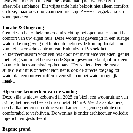
betoveren met zijn uitstekende locatie nabij het water en zijn
sfeervolle ambiance. Dit vrijstaande huis belooft niet alleen comfort
en luxe, maar ook duurzaamheid met zijn A+++ energieklasse en
zonnepanelen.
Locatie & Omgeving
Geniet van het onbelemmerde uitzicht op het open water vanuit het
comfort van uw eigen huis. Deze woning is gevestigd in een rustige
waterrijke omgeving net buiten de bebouwde kom op loofafstand
van het historische centrum van Enkhuizen. Bezoek het
Zuiderzeemuseum voor een reis door het maritieme verleden, geniet
met het gezin in het betoverende Sprookjeswonderland, of trek een
baantje in het zwembad op het park. Het is niet alleen de rust en
stilte die dit huis onderscheidt; het is ook de directe toegang tot
water dat een onovertroffen levensstijl aan het water mogelijk
maakt.
Algemene kenmerken van de woning
Deze villa is nieuw gebouwd in 2025 en biedt een woonruimte van
52 m², het perceel beslaat maar liefst 344 m². Met 2 slaapkamers,
een badkamer en een ruime woonkamer is er genoeg ruimte om
comfortabel te verblijven. De woning is onder architectuur volledig
ingericht en gestoffeerd.
Begane grond