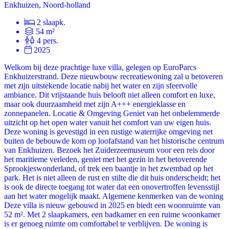
Enkhuizen, Noord-holland
2 slaapk.
54 m²
4 pers.
2025
Welkom bij deze prachtige luxe villa, gelegen op EuroParcs
Enkhuizerstrand. Deze nieuwbouw recreatiewoning zal u betoveren
met zijn uitstekende locatie nabij het water en zijn sfeervolle
ambiance. Dit vrijstaande huis belooft niet alleen comfort en luxe,
maar ook duurzaamheid met zijn A+++ energieklasse en
zonnepanelen. Locatie & Omgeving Geniet van het onbelemmerde
uitzicht op het open water vanuit het comfort van uw eigen huis.
Deze woning is gevestigd in een rustige waterrijke omgeving net
buiten de bebouwde kom op loofafstand van het historische centrum
van Enkhuizen. Bezoek het Zuiderzeemuseum voor een reis door
het maritieme verleden, geniet met het gezin in het betoverende
Sprookjeswonderland, of trek een baantje in het zwembad op het
park. Het is niet alleen de rust en stilte die dit huis onderscheidt; het
is ook de directe toegang tot water dat een onovertroffen levensstijl
aan het water mogelijk maakt. Algemene kenmerken van de woning
Deze villa is nieuw gebouwd in 2025 en biedt een woonruimte van
52 m². Met 2 slaapkamers, een badkamer en een ruime woonkamer
is er genoeg ruimte om comfortabel te verblijven. De woning is