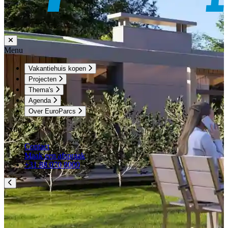
Menu
Vakantiehuis kopen
Projecten
Thema's
Agenda
Over EuroParcs
Extra
Contact
Maak een afspraak
+31 88 070 8000