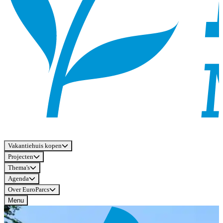
Vakantiehuis kopen
Projecten
Thema's
Agenda
Over EuroParcs
Menu