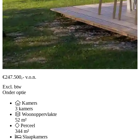
€247.500,-
v.o.n.
Excl. btw
Onder optie
Kamers
3 kamers
Woonoppervlakte
52 m²
Perceel
344 m²
Slaapkamers