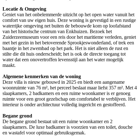
Locatie & Omgeving
Geniet van het onbelemmerde uitzicht op het open water vanuit het
comfort van uw eigen huis. Deze woning is gevestigd in een rustige
waterrijke omgeving net buiten de bebouwde kom op loofafstand
van het historische centrum van Enkhuizen. Bezoek het
Zuiderzeemuseum voor een reis door het maritieme verleden, geniet
met het gezin in het betoverende Sprookjeswonderland, of trek een
baantje in het zwembad op het park. Het is niet alleen de rust en
stilte die dit huis onderscheidt; het is ook de directe toegang tot
water dat een onovertroffen levensstijl aan het water mogelijk
maakt.
Algemene kenmerken van de woning
Deze villa is nieuw gebouwd in 2025 en biedt een aangename
woonruimte van 76 m², het perceel beslaat maar liefst 357 m². Met 4
slaapkamers, 2 badkamers en een ruime woonkamer is er genoeg
ruimte voor een groot gezelschap om comfortabel te verblijven. Het
interieur is onder architectuur volledig ingericht en gestoffeerd.
Begane grond
De begane grond bestaat uit een ruime woonkamer en 2
slaapkamers. De luxe badkamer is voorzien van een toilet, douche
en wastafel voor optimaal gebruiksgemak.