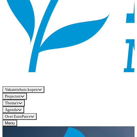
Vakantiehuis kopen
Projecten
Thema's
Agenda
Over EuroParcs
Menu