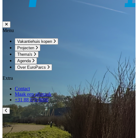
Menu
Vakantiehuis kopen
Projecten
Thema's
Agenda
Over EuroParcs
Extra
Contact
Maak een afspraak
+31 88 070 8000