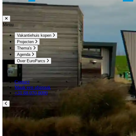
Menu
Vakantiehuis kopen
Projecten
Thema's
Agenda
Over EuroParcs
Extra
Contact
Maak een afspraak
+31 88 070 8000