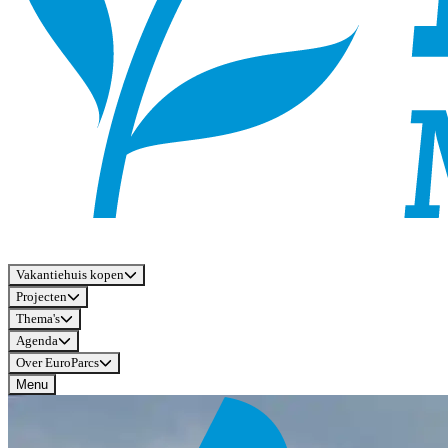
Vakantiehuis kopen
Projecten
Thema's
Agenda
Over EuroParcs
Menu