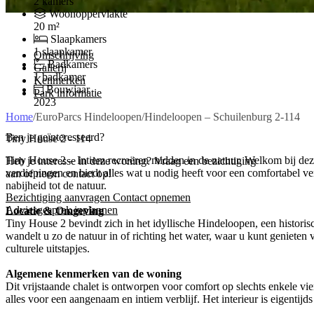
2 kamers
Woonoppervlakte
20 m²
Slaapkamers
1 slaapkamer
Omschrijving
Badkamers
Gallerij
1 badkamer
Kenmerken
Bouwjaar
Park informatie
2023
Home
/
EuroParcs Hindeloopen
/
Hindeloopen – Schuilenburg 2-114
Ben je geïnteresseerd?
Tiny House 2 - 114
Tiny House 2 – Intiem recreëren midden in de natuur. Welkom bij deze 
Heb je interesse in deze woning? Vraag een bezichtiging
verdiepingen en biedt alles wat u nodig heeft voor een comfortabel v
aan of neem contact op!
nabijheid tot de natuur.
Bezichtiging aanvragen
Contact opnemen
Adviesgesprek inplannen
Locatie & Omgeving
Tiny House 2 bevindt zich in het idyllische Hindeloopen, een historis
wandelt u zo de natuur in of richting het water, waar u kunt genieten 
culturele uitstapjes.
Algemene kenmerken van de woning
Dit vrijstaande chalet is ontworpen voor comfort op slechts enkele v
alles voor een aangenaam en intiem verblijf. Het interieur is eigentijds