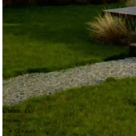
€149.500,-
k.k.
Excl. btw
Kamers