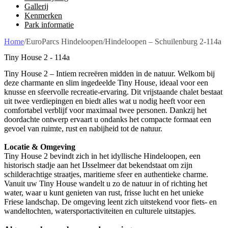
Gallerij
Kenmerken
Park informatie
Home
/
EuroParcs Hindeloopen
/
Hindeloopen – Schuilenburg 2-114a
Tiny House 2 - 114a
Tiny House 2 – Intiem recreëren midden in de natuur. Welkom bij
deze charmante en slim ingedeelde Tiny House, ideaal voor een
knusse en sfeervolle recreatie-ervaring. Dit vrijstaande chalet bestaat
uit twee verdiepingen en biedt alles wat u nodig heeft voor een
comfortabel verblijf voor maximaal twee personen. Dankzij het
doordachte ontwerp ervaart u ondanks het compacte formaat een
gevoel van ruimte, rust en nabijheid tot de natuur.
Locatie & Omgeving
Tiny House 2 bevindt zich in het idyllische Hindeloopen, een
historisch stadje aan het IJsselmeer dat bekendstaat om zijn
schilderachtige straatjes, maritieme sfeer en authentieke charme.
Vanuit uw Tiny House wandelt u zo de natuur in of richting het
water, waar u kunt genieten van rust, frisse lucht en het unieke
Friese landschap. De omgeving leent zich uitstekend voor fiets- en
wandeltochten, watersportactiviteiten en culturele uitstapjes.