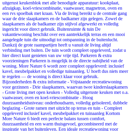
uitgerust keukenblok met alle benodigde apparatuur: kookplaat,
afzuigkap, koel-vriescombinatie, vaatwasser, magnetron, oven en
een rvs spoelbak met kraan. Via de living bereikt u de centrale gang
waar de drie slaapkamers en de badkamer zijn gelegen. Zowel de
slaapkamers als de badkamer zijn stijlvol afgewerkt en volledig
ingericht voor direct gebruik. Buitenruimte & tuin De
vakantiewoning beschikt over een aantrekkelijk terras en een mooi
aangelegde tuin die uitnodigt tot ontspanning in de buitenlucht.
Dankzij de grote raampartijen heeft u vanuit de living altijd
verbinding met buiten. De tuin wordt compleet opgeleverd, zodat u
hier direct kunt genieten van uw vrije tijd. Parkeren & extra
voorzieningen Parkeren is mogelijk in de directe nabijheid van de
woning. More Nature 6 wordt zeer compleet opgeleverd: inclusief
kavel, meubelpakket en volledige tuinaanleg. U hoeft dus niets meer
te regelen — de woning is direct klaar voor gebruik.
Bijzonderheden & extra informatie - Vrijstaande recreatiewoning
voor gezinnen - Drie slaapkamers, waarvan twee kinderslaapkamers
- Grote living met open keuken - Volledig uitgeruste keuken met o.a.
vaatwasser, oven en koel-vriescombinatie - Hoog
duurzaamheidsniveau: onderhoudsarm, volledig geïsoleerd, dubbele
beglazing - Grote ramen met uitzicht op terras en tuin - Compleet
opgeleverd inclusief kavel, meubelpakket en tuinaanleg Kortom
More Nature 6 biedt een perfecte balans tussen comfort,
duurzaamheid en een warm thuisgevoel, gecombineerd met de
inspiratie van het buitenleven. Een ideale recreatiewoning voor