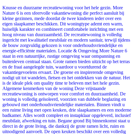
Knusse en duurzame recreatiewoning voor het hele gezin. More
Nature 6 is een sfeervolle vakantiewoning die perfect aansluit bij
kleine gezinnen, mede doordat de twee kinderen ieder over een
eigen slaapkamer beschikken. Dit woningtype ademt een warm,
huiselijk karakter en combineert comfortabele inrichting met een
hoog niveau van duurzaamheid. De recreatiewoning is volledig
ingericht met kwalitatief meubilair en modern sanitair, terwijl tijdens
de bouw zorgvuldig gekozen is voor onderhoudsvriendelijke en
energie-efficiënte materialen. Locatie & Omgeving More Nature 6
staat in een natuurrijke, rustige omgeving waar ontspanning en
buitenleven centraal staan. Grote ramen bieden uitzicht op het terras
en de fraai aangelegde tuin, waardoor u voortdurend de
vakantiegevoelens ervaart. De groene en inspirerende omgeving
nodigt uit tot wandelen, fietsen en het ontdekken van de natuur. Het
is de ideale plek om quality time te beleven met het hele gezin.
Algemene kenmerken van de woning Deze vrijstaande
recreatiewoning is ontworpen voor comfort en duurzaamheid. De
woning is volledig geïsoleerd, voorzien van dubbele beglazing en
gebouwd met onderhoudsvriendelijke materialen. Binnen vindt u
een ruime living met open keuken, drie slaapkamers en een moderne
badkamer. Alles wordt compleet en instapklaar opgeleverd, inclusief
meubilair, afwerking en tuin. Begane grond Bij binnenkomst staat u
direct in de grote living, die dankzij de grote ramen licht, ruim en
uitnodigend aanvoelt. De open keuken beschikt over een volledig