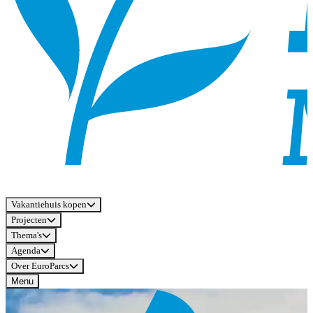
Vakantiehuis kopen
Projecten
Thema's
Agenda
Over EuroParcs
Menu