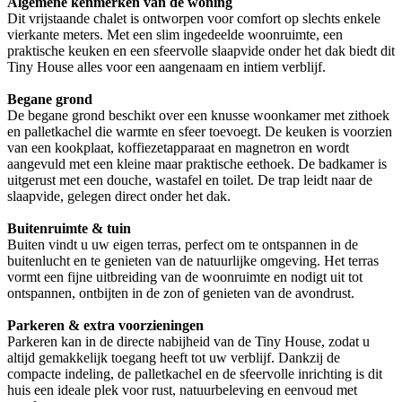
Algemene kenmerken van de woning
Dit vrijstaande chalet is ontworpen voor comfort op slechts enkele
vierkante meters. Met een slim ingedeelde woonruimte, een
praktische keuken en een sfeervolle slaapvide onder het dak biedt dit
Tiny House alles voor een aangenaam en intiem verblijf.
Begane grond
De begane grond beschikt over een knusse woonkamer met zithoek
en palletkachel die warmte en sfeer toevoegt. De keuken is voorzien
van een kookplaat, koffiezetapparaat en magnetron en wordt
aangevuld met een kleine maar praktische eethoek. De badkamer is
uitgerust met een douche, wastafel en toilet. De trap leidt naar de
slaapvide, gelegen direct onder het dak.
Buitenruimte & tuin
Buiten vindt u uw eigen terras, perfect om te ontspannen in de
buitenlucht en te genieten van de natuurlijke omgeving. Het terras
vormt een fijne uitbreiding van de woonruimte en nodigt uit tot
ontspannen, ontbijten in de zon of genieten van de avondrust.
Parkeren & extra voorzieningen
Parkeren kan in de directe nabijheid van de Tiny House, zodat u
altijd gemakkelijk toegang heeft tot uw verblijf. Dankzij de
compacte indeling, de palletkachel en de sfeervolle inrichting is dit
huis een ideale plek voor rust, natuurbeleving en eenvoud met