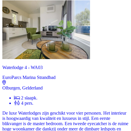
Waterlodge 4 - WA03
EuroParcs Marina Strandbad
Olburgen, Gelderland
2 slaapk.
4 pers.
De luxe Waterlodges zijn geschikt voor vier personen. Het interieur
is hoogwaardig van kwaliteit en luxueus in stijl. Een eerste
blikvanger is de master bedroom. Een tweede eyecatcher is de ruime
hoge woonkamer die dankzij onder meer de dimbare ledspots en