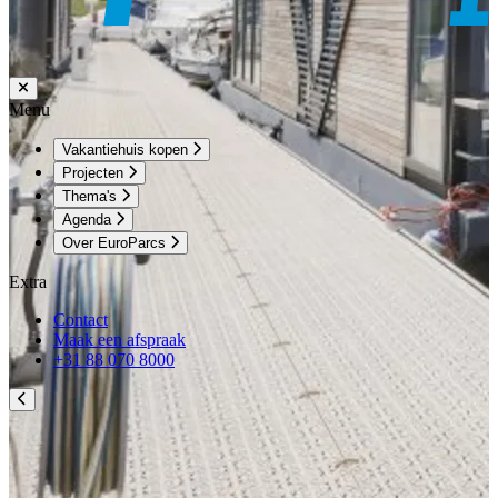
Menu
Vakantiehuis kopen
Projecten
Thema's
Agenda
Over EuroParcs
Extra
Contact
Maak een afspraak
+31 88 070 8000