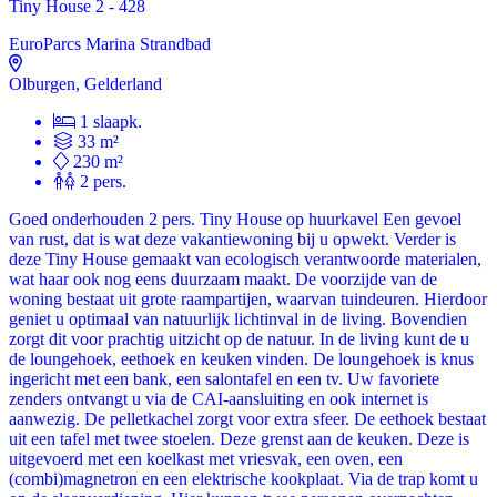
Tiny House 2 - 428
EuroParcs Marina Strandbad
Olburgen, Gelderland
1 slaapk.
33 m²
230 m²
2 pers.
Goed onderhouden 2 pers. Tiny House op huurkavel Een gevoel
van rust, dat is wat deze vakantiewoning bij u opwekt. Verder is
deze Tiny House gemaakt van ecologisch verantwoorde materialen,
wat haar ook nog eens duurzaam maakt. De voorzijde van de
woning bestaat uit grote raampartijen, waarvan tuindeuren. Hierdoor
geniet u optimaal van natuurlijk lichtinval in de living. Bovendien
zorgt dit voor prachtig uitzicht op de natuur. In de living kunt de u
de loungehoek, eethoek en keuken vinden. De loungehoek is knus
ingericht met een bank, een salontafel en een tv. Uw favoriete
zenders ontvangt u via de CAI-aansluiting en ook internet is
aanwezig. De pelletkachel zorgt voor extra sfeer. De eethoek bestaat
uit een tafel met twee stoelen. Deze grenst aan de keuken. Deze is
uitgevoerd met een koelkast met vriesvak, een oven, een
(combi)magnetron en een elektrische kookplaat. Via de trap komt u