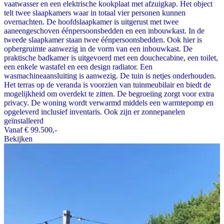
vaatwasser en een elektrische kookplaat met afzuigkap. Het object
telt twee slaapkamers waar in totaal vier personen kunnen
overnachten. De hoofdslaapkamer is uitgerust met twee
aaneengeschoven éénpersoonsbedden en een inbouwkast. In de
tweede slaapkamer staan twee éénpersoonsbedden. Ook hier is
opbergruimte aanwezig in de vorm van een inbouwkast. De
praktische badkamer is uitgevoerd met een douchecabine, een toilet,
een enkele wastafel en een design radiator. Een
wasmachineaansluiting is aanwezig. De tuin is netjes onderhouden.
Het terras op de veranda is voorzien van tuinmeubilair en biedt de
mogelijkheid om overdekt te zitten. De begroeiing zorgt voor extra
privacy. De woning wordt verwarmd middels een warmtepomp en
opgeleverd inclusief inventaris. Ook zijn er zonnepanelen
geïnstalleerd
Vanaf
€ 99.500,-
Bekijken