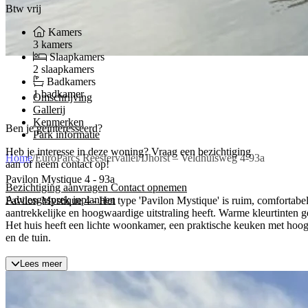
Btw vrij
Kamers
3 kamers
Slaapkamers
2 slaapkamers
Badkamers
1 badkamer
Omschrijving
Gallerij
Kenmerken
Ben je geïnteresseerd?
Park informatie
Heb je interesse in deze woning? Vraag een bezichtiging
Home
/
EuroParcs Reestervallei
/
IJhorst – Veldhuisweg 4-93a
aan of neem contact op!
Pavilon Mystique 4 - 93a
Bezichtiging aanvragen
Contact opnemen
Adviesgesprek inplannen
Pavilon Mystique 4 - Het type 'Pavilon Mystique' is ruim, comfortabe
aantrekkelijke en hoogwaardige uitstraling heeft. Warme kleurtinten 
Het huis heeft een lichte woonkamer, een praktische keuken met hoo
en de tuin.
Lees meer