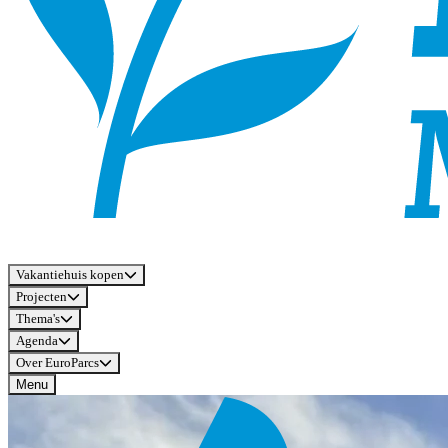
Vakantiehuis kopen
Projecten
Thema's
Agenda
Over EuroParcs
Menu