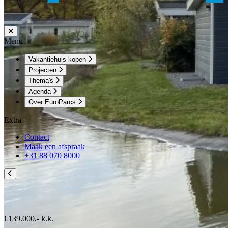
Menu
Vakantiehuis kopen
Projecten
Thema's
Agenda
Over EuroParcs
Extra
Contact
Maak een afspraak
+31 88 070 8000
€139.000,-
k.k.