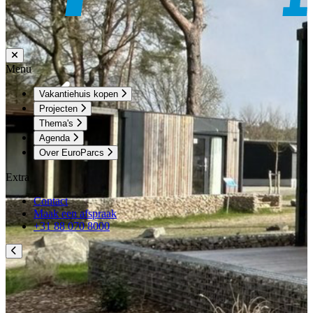
Menu
Vakantiehuis kopen
Projecten
Thema's
Agenda
Over EuroParcs
Extra
Contact
Maak een afspraak
+31 88 070 8000