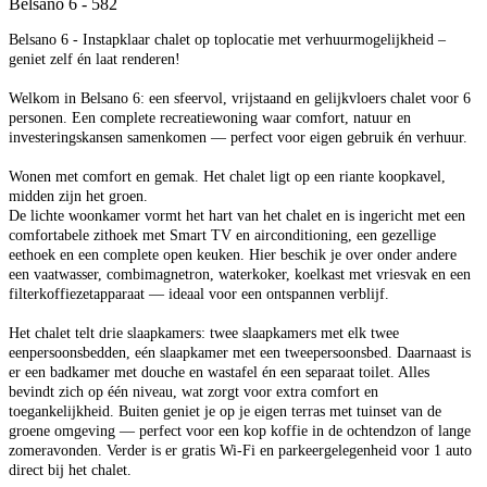
Belsano 6 - 582
Belsano 6 - Instapklaar chalet op toplocatie met verhuurmogelijkheid –
geniet zelf én laat renderen!
Welkom in Belsano 6: een sfeervol, vrijstaand en gelijkvloers chalet voor 6
personen. Een complete recreatiewoning waar comfort, natuur en
investeringskansen samenkomen — perfect voor eigen gebruik én verhuur.
Wonen met comfort en gemak. Het chalet ligt op een riante koopkavel,
midden zijn het groen.
De lichte woonkamer vormt het hart van het chalet en is ingericht met een
comfortabele zithoek met Smart TV en airconditioning, een gezellige
eethoek en een complete open keuken. Hier beschik je over onder andere
een vaatwasser, combimagnetron, waterkoker, koelkast met vriesvak en een
filterkoffiezetapparaat — ideaal voor een ontspannen verblijf.
Het chalet telt drie slaapkamers: twee slaapkamers met elk twee
eenpersoonsbedden, eén slaapkamer met een tweepersoonsbed. Daarnaast is
er een badkamer met douche en wastafel én een separaat toilet. Alles
bevindt zich op één niveau, wat zorgt voor extra comfort en
toegankelijkheid. Buiten geniet je op je eigen terras met tuinset van de
groene omgeving — perfect voor een kop koffie in de ochtendzon of lange
zomeravonden. Verder is er gratis Wi-Fi en parkeergelegenheid voor 1 auto
direct bij het chalet.