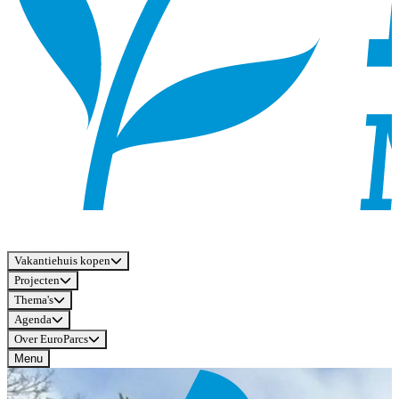
Vakantiehuis kopen
Projecten
Thema's
Agenda
Over EuroParcs
Menu