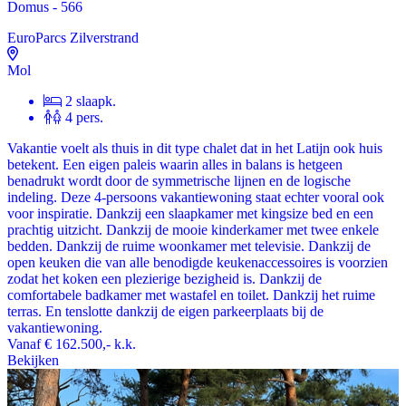
Domus - 566
EuroParcs Zilverstrand
Mol
2 slaapk.
4 pers.
Vakantie voelt als thuis in dit type chalet dat in het Latijn ook huis
betekent. Een eigen paleis waarin alles in balans is hetgeen
benadrukt wordt door de symmetrische lijnen en de logische
indeling. Deze 4-persoons vakantiewoning staat echter vooral ook
voor inspiratie. Dankzij een slaapkamer met kingsize bed en een
prachtig uitzicht. Dankzij de mooie kinderkamer met twee enkele
bedden. Dankzij de ruime woonkamer met televisie. Dankzij de
open keuken die van alle benodigde keukenaccessoires is voorzien
zodat het koken een plezierige bezigheid is. Dankzij de
comfortabele badkamer met wastafel en toilet. Dankzij het ruime
terras. En tenslotte dankzij de eigen parkeerplaats bij de
vakantiewoning.
Vanaf
€ 162.500,-
k.k.
Bekijken