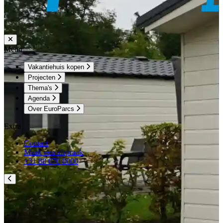
Menu
Vakantiehuis kopen
Projecten
Thema's
Agenda
Over EuroParcs
Extra
Contact
Maak een afspraak
+31 88 070 8000