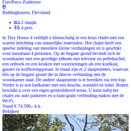
EuroParcs Zuiderzee
Biddinghuizen, Flevoland
2 slaapk.
4 pers.
In Tiny House 4 verblijft u kleinschalig in een knus chalet met een
warme inrichting van natuurlijke materialen. Het chalet heeft een
speelse indeling van meerdere kleine verdiepingen en is geschikt
voor maximaal 4 personen. Op de begane grond bevindt zich de
woonkamer met een gezellige zithoek met televisie en pelletkachel,
een eethoek en een keuken met voorzieningen als een koelkast,
gasstel en koffiezetapparaat. In totaal zijn er 2 slaapruimtes, waarvan
één op de begane grond die in directe verbinding met de
woonkamer staat. De andere slaapruimte is te bereiken via een trap.
Verder is er een badkamer met een douche, wastafel en toilet. Buiten
beschikt u over een eigen gemeubileerd terras. U kunt nabij het
chalet uw auto parkeren en u kunt gratis verbinding maken met de
Wi-Fi.
Vanaf
€ 74.500,-
k.k.
Bekijken