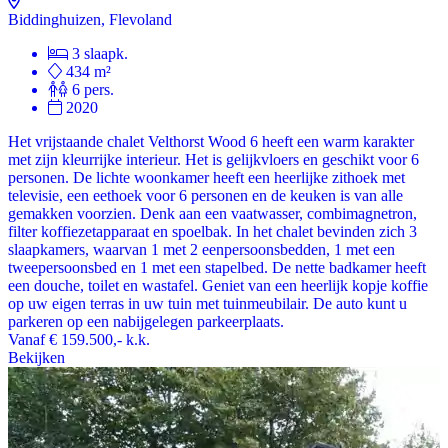
Biddinghuizen, Flevoland
3 slaapk.
434 m²
6 pers.
2020
Het vrijstaande chalet Velthorst Wood 6 heeft een warm karakter
met zijn kleurrijke interieur. Het is gelijkvloers en geschikt voor 6
personen. De lichte woonkamer heeft een heerlijke zithoek met
televisie, een eethoek voor 6 personen en de keuken is van alle
gemakken voorzien. Denk aan een vaatwasser, combimagnetron,
filter koffiezetapparaat en spoelbak. In het chalet bevinden zich 3
slaapkamers, waarvan 1 met 2 eenpersoonsbedden, 1 met een
tweepersoonsbed en 1 met een stapelbed. De nette badkamer heeft
een douche, toilet en wastafel. Geniet van een heerlijk kopje koffie
op uw eigen terras in uw tuin met tuinmeubilair. De auto kunt u
parkeren op een nabijgelegen parkeerplaats.
Vanaf
€ 159.500,-
k.k.
Bekijken