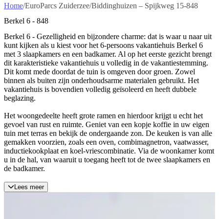
Home
/
EuroParcs Zuiderzee
/
Biddinghuizen – Spijkweg 15-848
Berkel 6 - 848
Berkel 6 - Gezelligheid en bijzondere charme: dat is waar u naar uit
kunt kijken als u kiest voor het 6-persoons vakantiehuis Berkel 6
met 3 slaapkamers en een badkamer. Al op het eerste gezicht brengt
dit karakteristieke vakantiehuis u volledig in de vakantiestemming.
Dit komt mede doordat de tuin is omgeven door groen. Zowel
binnen als buiten zijn onderhoudsarme materialen gebruikt. Het
vakantiehuis is bovendien volledig geïsoleerd en heeft dubbele
beglazing.
Het woongedeelte heeft grote ramen en hierdoor krijgt u echt het
gevoel van rust en ruimte. Geniet van een kopje koffie in uw eigen
tuin met terras en bekijk de ondergaande zon. De keuken is van alle
gemakken voorzien, zoals een oven, combimagnetron, vaatwasser,
inductiekookplaat en koel-vriescombinatie. Via de woonkamer komt
u in de hal, van waaruit u toegang heeft tot de twee slaapkamers en
de badkamer.
Lees meer