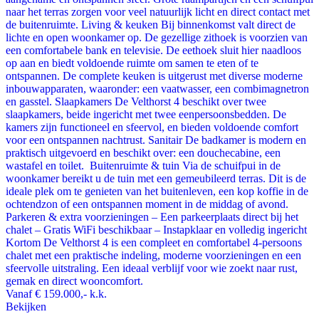
naar het terras zorgen voor veel natuurlijk licht en direct contact met
de buitenruimte. Living & keuken Bij binnenkomst valt direct de
lichte en open woonkamer op. De gezellige zithoek is voorzien van
een comfortabele bank en televisie. De eethoek sluit hier naadloos
op aan en biedt voldoende ruimte om samen te eten of te
ontspannen. De complete keuken is uitgerust met diverse moderne
inbouwapparaten, waaronder: een vaatwasser, een combimagnetron
en gasstel. Slaapkamers De Velthorst 4 beschikt over twee
slaapkamers, beide ingericht met twee eenpersoonsbedden. De
kamers zijn functioneel en sfeervol, en bieden voldoende comfort
voor een ontspannen nachtrust. Sanitair De badkamer is modern en
praktisch uitgevoerd en beschikt over: een douchecabine, een
wastafel en toilet. Buitenruimte & tuin Via de schuifpui in de
woonkamer bereikt u de tuin met een gemeubileerd terras. Dit is de
ideale plek om te genieten van het buitenleven, een kop koffie in de
ochtendzon of een ontspannen moment in de middag of avond.
Parkeren & extra voorzieningen – Een parkeerplaats direct bij het
chalet – Gratis WiFi beschikbaar – Instapklaar en volledig ingericht
Kortom De Velthorst 4 is een compleet en comfortabel 4-persoons
chalet met een praktische indeling, moderne voorzieningen en een
sfeervolle uitstraling. Een ideaal verblijf voor wie zoekt naar rust,
gemak en direct wooncomfort.
Vanaf
€ 159.000,-
k.k.
Bekijken