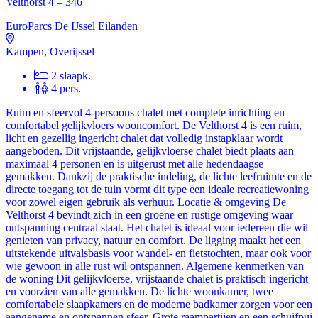
Velthorst 4 – 346
EuroParcs De IJssel Eilanden
Kampen, Overijssel
2 slaapk.
4 pers.
Ruim en sfeervol 4-persoons chalet met complete inrichting en
comfortabel gelijkvloers wooncomfort. De Velthorst 4 is een ruim,
licht en gezellig ingericht chalet dat volledig instapklaar wordt
aangeboden. Dit vrijstaande, gelijkvloerse chalet biedt plaats aan
maximaal 4 personen en is uitgerust met alle hedendaagse
gemakken. Dankzij de praktische indeling, de lichte leefruimte en de
directe toegang tot de tuin vormt dit type een ideale recreatiewoning
voor zowel eigen gebruik als verhuur. Locatie & omgeving De
Velthorst 4 bevindt zich in een groene en rustige omgeving waar
ontspanning centraal staat. Het chalet is ideaal voor iedereen die wil
genieten van privacy, natuur en comfort. De ligging maakt het een
uitstekende uitvalsbasis voor wandel- en fietstochten, maar ook voor
wie gewoon in alle rust wil ontspannen. Algemene kenmerken van
de woning Dit gelijkvloerse, vrijstaande chalet is praktisch ingericht
en voorzien van alle gemakken. De lichte woonkamer, twee
comfortabele slaapkamers en de moderne badkamer zorgen voor een
aangename en ontspannen sfeer. Grote raampartijen en een schuifpui