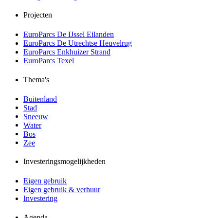
Projecten
EuroParcs De IJssel Eilanden
EuroParcs De Utrechtse Heuvelrug
EuroParcs Enkhuizer Strand
EuroParcs Texel
Thema's
Buitenland
Stad
Sneeuw
Water
Bos
Zee
Investeringsmogelijkheden
Eigen gebruik
Eigen gebruik & verhuur
Investering
Agenda