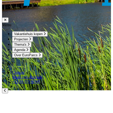
Menu
Vakantiehuis kopen
Projecten
Thema's
Agenda
Over EuroParcs
Extra
Contact
Maak een afspraak
+31 88 070 8000