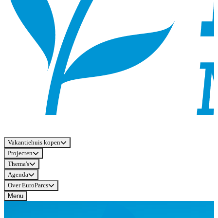
Vakantiehuis kopen
Projecten
Thema's
Agenda
Over EuroParcs
Menu