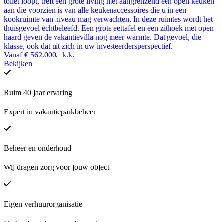
toilet loopt, treft een grote living met aangrenzend een open keuken
aan die voorzien is van alle keukenaccessoires die u in een
kookruimte van niveau mag verwachten. In deze ruimtes wordt het
thuisgevoel échtbeleefd. Een grote eettafel en een zithoek met open
haard geven de vakantievilla nog meer warmte. Dat gevoel, die
klasse, ook dat uit zich in uw investeerdersperspectief.
Vanaf
€ 562.000,-
k.k.
Bekijken
Ruim 40 jaar ervaring
Expert in vakantieparkbeheer
Beheer en onderhoud
Wij dragen zorg voor jouw object
Eigen verhuurorganisatie