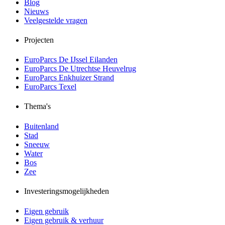
Blog
Nieuws
Veelgestelde vragen
Projecten
EuroParcs De IJssel Eilanden
EuroParcs De Utrechtse Heuvelrug
EuroParcs Enkhuizer Strand
EuroParcs Texel
Thema's
Buitenland
Stad
Sneeuw
Water
Bos
Zee
Investeringsmogelijkheden
Eigen gebruik
Eigen gebruik & verhuur