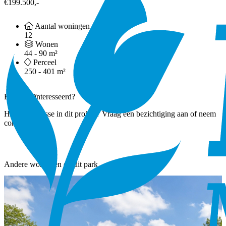
€199.500,-
Aantal woningen
12
Wonen
44 - 90 m²
Perceel
250 - 401 m²
Ben je geïnteresseerd?
Heb je interesse in dit project? Vraag een bezichtiging aan of neem
contact op!
Andere woningen op dit park