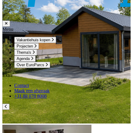
Menu
Vakantiehuis kopen
Projecten
Thema's
Agenda
Over EuroParcs
Extra
Contact
Maak een afspraak
+31 88 070 8000