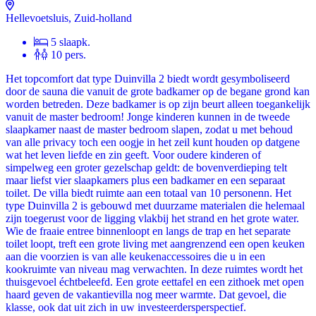
Hellevoetsluis, Zuid-holland
5 slaapk.
10 pers.
Het topcomfort dat type Duinvilla 2 biedt wordt gesymboliseerd
door de sauna die vanuit de grote badkamer op de begane grond kan
worden betreden. Deze badkamer is op zijn beurt alleen toegankelijk
vanuit de master bedroom! Jonge kinderen kunnen in de tweede
slaapkamer naast de master bedroom slapen, zodat u met behoud
van alle privacy toch een oogje in het zeil kunt houden op datgene
wat het leven liefde en zin geeft. Voor oudere kinderen of
simpelweg een groter gezelschap geldt: de bovenverdieping telt
maar liefst vier slaapkamers plus een badkamer en een separaat
toilet. De villa biedt ruimte aan een totaal van 10 personenn. Het
type Duinvilla 2 is gebouwd met duurzame materialen die helemaal
zijn toegerust voor de ligging vlakbij het strand en het grote water.
Wie de fraaie entree binnenloopt en langs de trap en het separate
toilet loopt, treft een grote living met aangrenzend een open keuken
aan die voorzien is van alle keukenaccessoires die u in een
kookruimte van niveau mag verwachten. In deze ruimtes wordt het
thuisgevoel échtbeleefd. Een grote eettafel en een zithoek met open
haard geven de vakantievilla nog meer warmte. Dat gevoel, die
klasse, ook dat uit zich in uw investeerdersperspectief.