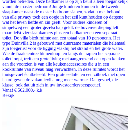
worden betreden. Deze badkamer is op zijn beurt alleen toegankelijk
vanuit de master bedroom! Jonge kinderen kunnen in de tweede
slaapkamer naast de master bedroom slapen, zodat u met behoud
van alle privacy toch een oogje in het zeil kunt houden op datgene
wat het leven liefde en zin geeft. Voor oudere kinderen of
simpelweg een groter gezelschap geldt: de bovenverdieping telt
maar liefst vier slaapkamers plus een badkamer en een separaat
toilet. De villa biedt ruimte aan een totaal van 10 personenn. Het
type Duinvilla 2 is gebouwd met duurzame materialen die helemaal
zijn toegerust voor de ligging vlakbij het strand en het grote water.
Wie de fraaie entree binnenloopt en langs de trap en het separate
toilet loopt, treft een grote living met aangrenzend een open keuken
aan die voorzien is van alle keukenaccessoires die u in een
kookruimte van niveau mag verwachten. In deze ruimtes wordt het
thuisgevoel échtbeleefd. Een grote eettafel en een zithoek met open
haard geven de vakantievilla nog meer warmte. Dat gevoel, die
klasse, ook dat uit zich in uw investeerdersperspectief.
Vanaf
€ 562.000,-
k.k.
Bekijk