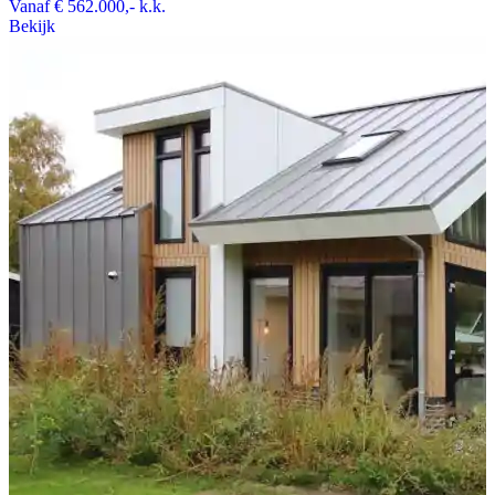
Vanaf
€ 562.000,-
k.k.
Bekijk