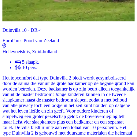
Duinvilla 10 - DR-4
EuroParcs Poort van Zeeland
Hellevoetsluis, Zuid-holland
5 slaapk.
10 pers.
Het topcomfort dat type Duinvilla 2 biedt wordt gesymboliseerd
door de sauna die vanuit de grote badkamer op de begane grond kan
worden betreden. Deze badkamer is op zijn beurt alleen toegankelijk
vanuit de master bedroom! Jonge kinderen kunnen in de tweede
slaapkamer naast de master bedroom slapen, zodat u met behoud
van alle privacy toch een oogje in het zeil kunt houden op datgene
wat het leven liefde en zin geeft. Voor oudere kinderen of
simpelweg een groter gezelschap geldt: de bovenverdieping telt
maar liefst vier slaapkamers plus een badkamer en een separaat
toilet. De villa biedt ruimte aan een totaal van 10 personenn. Het
type Duinvilla 2 is gebouwd met duurzame materialen die helemaal