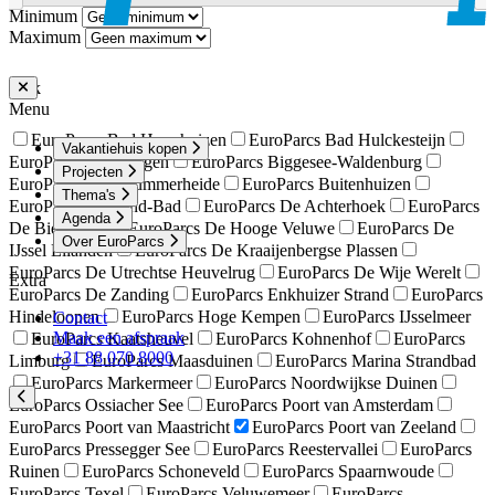
Minimum
Maximum
Park
Menu
EuroParcs Bad Hoophuizen
EuroParcs Bad Hulckesteijn
Vakantiehuis kopen
EuroParcs Beekbergen
EuroParcs Biggesee-Waldenburg
Projecten
EuroParcs Brunssummerheide
EuroParcs Buitenhuizen
Thema's
EuroParcs Cadzand-Bad
EuroParcs De Achterhoek
EuroParcs
Agenda
De Biesbosch
EuroParcs De Hooge Veluwe
EuroParcs De
Over EuroParcs
IJssel Eilanden
EuroParcs De Kraaijenbergse Plassen
EuroParcs De Utrechtse Heuvelrug
EuroParcs De Wije Werelt
Extra
EuroParcs De Zanding
EuroParcs Enkhuizer Strand
EuroParcs
Hindeloopen
EuroParcs Hoge Kempen
EuroParcs IJsselmeer
Contact
Maak een afspraak
EuroParcs Kaatsheuvel
EuroParcs Kohnenhof
EuroParcs
+31 88 070 8000
Limburg
EuroParcs Maasduinen
EuroParcs Marina Strandbad
EuroParcs Markermeer
EuroParcs Noordwijkse Duinen
EuroParcs Ossiacher See
EuroParcs Poort van Amsterdam
EuroParcs Poort van Maastricht
EuroParcs Poort van Zeeland
EuroParcs Pressegger See
EuroParcs Reestervallei
EuroParcs
Ruinen
EuroParcs Schoneveld
EuroParcs Spaarnwoude
EuroParcs Texel
EuroParcs Veluwemeer
EuroParcs