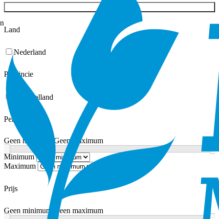
Filters
en
Land
Nederland
Provincie
Zuid holland
Personen
Geen minimum
Geen maximum
Minimum
Maximum
Prijs
Geen minimum
Geen maximum