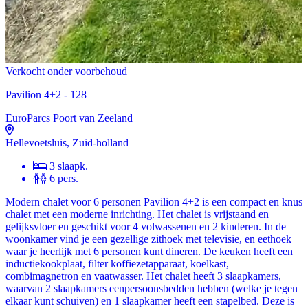
Verkocht onder voorbehoud
Pavilion 4+2 - 128
EuroParcs Poort van Zeeland
Hellevoetsluis, Zuid-holland
3 slaapk.
6 pers.
Modern chalet voor 6 personen Pavilion 4+2 is een compact en knus
chalet met een moderne inrichting. Het chalet is vrijstaand en
gelijksvloer en geschikt voor 4 volwassenen en 2 kinderen. In de
woonkamer vind je een gezellige zithoek met televisie, en eethoek
waar je heerlijk met 6 personen kunt dineren. De keuken heeft een
inductiekookplaat, filter koffiezetapparaat, koelkast,
combimagnetron en vaatwasser. Het chalet heeft 3 slaapkamers,
waarvan 2 slaapkamers eenpersoonsbedden hebben (welke je tegen
elkaar kunt schuiven) en 1 slaapkamer heeft een stapelbed. Deze is