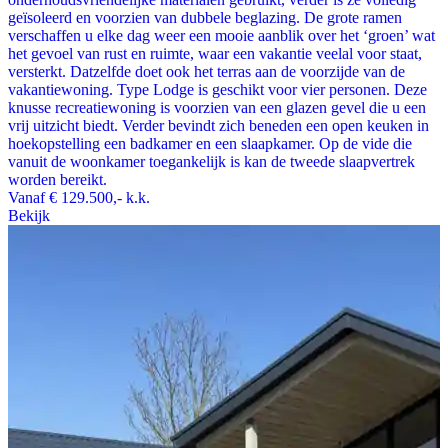
geïsoleerd en voorzien van dubbele beglazing. De grote ramen
verschaffen u elke dag weer een mooie aanblik over het ‘groen’ wat
het gevoel van rust en ruimte, waar een vakantie veelal voor staat,
versterkt. Datzelfde doet ook het terras aan de voorzijde van de
vakantiewoning. Type Lodge is geschikt voor vier personen. Deze
knusse recreatiewoning is voorzien van een glazen gevel die u een
vrij uitzicht biedt. Verder bevindt zich beneden een open keuken in
hoekopstelling een badkamer en een slaapkamer. Op de vide die
vanuit de woonkamer toegankelijk is kan de tweede slaapvertrek
worden bereikt.
Vanaf
€ 129.500,-
k.k.
Bekijk