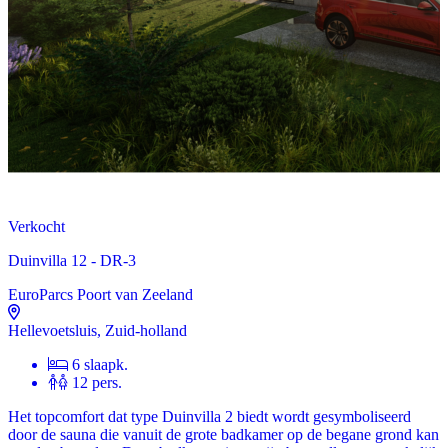
Verkocht
Duinvilla 12 - DR-3
EuroParcs Poort van Zeeland
Hellevoetsluis, Zuid-holland
6 slaapk.
12 pers.
Het topcomfort dat type Duinvilla 2 biedt wordt gesymboliseerd
door de sauna die vanuit de grote badkamer op de begane grond kan