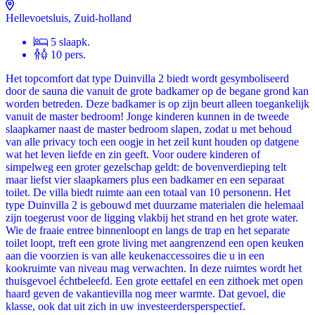
Hellevoetsluis, Zuid-holland
5 slaapk.
10 pers.
Het topcomfort dat type Duinvilla 2 biedt wordt gesymboliseerd
door de sauna die vanuit de grote badkamer op de begane grond kan
worden betreden. Deze badkamer is op zijn beurt alleen toegankelijk
vanuit de master bedroom! Jonge kinderen kunnen in de tweede
slaapkamer naast de master bedroom slapen, zodat u met behoud
van alle privacy toch een oogje in het zeil kunt houden op datgene
wat het leven liefde en zin geeft. Voor oudere kinderen of
simpelweg een groter gezelschap geldt: de bovenverdieping telt
maar liefst vier slaapkamers plus een badkamer en een separaat
toilet. De villa biedt ruimte aan een totaal van 10 personenn. Het
type Duinvilla 2 is gebouwd met duurzame materialen die helemaal
zijn toegerust voor de ligging vlakbij het strand en het grote water.
Wie de fraaie entree binnenloopt en langs de trap en het separate
toilet loopt, treft een grote living met aangrenzend een open keuken
aan die voorzien is van alle keukenaccessoires die u in een
kookruimte van niveau mag verwachten. In deze ruimtes wordt het
thuisgevoel échtbeleefd. Een grote eettafel en een zithoek met open
haard geven de vakantievilla nog meer warmte. Dat gevoel, die
klasse, ook dat uit zich in uw investeerdersperspectief.