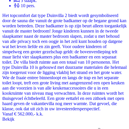
5 slaapk.
10 pers.
Het topcomfort dat type Duinvilla 2 biedt wordt gesymboliseerd
door de sauna die vanuit de grote badkamer op de begane grond kan
worden betreden. Deze badkamer is op zijn beurt alleen toegankelijk
vanuit de master bedroom! Jonge kinderen kunnen in de tweede
slaapkamer naast de master bedroom slapen, zodat u met behoud
van alle privacy toch een oogje in het zeil kunt houden op datgene
wat het leven liefde en zin geeft. Voor oudere kinderen of
simpelweg een groter gezelschap geldt: de bovenverdieping telt
maar liefst vier slaapkamers plus een badkamer en een separaat
toilet. De villa biedt ruimte aan een totaal van 10 personenn. Het
type Duinvilla 10 is gebouwd met duurzame materialen die helemaal
zijn toegerust voor de ligging vlakbij het strand en het grote water.
Wie de fraaie entree binnenloopt en langs de trap en het separate
toilet loopt, treft een grote living met aangrenzend een open keuken
aan die voorzien is van alle keukenaccessoires die u in een
kookruimte van niveau mag verwachten. In deze ruimtes wordt het
thuisgevoel échtbeleefd. Een grote eettafel en een zithoek met open
haard geven de vakantievilla nog meer warmte. Dat gevoel, die
klasse, ook dat uit zich in uw investeerdersperspectief.
Vanaf
€ 562.000,-
k.k.
Bekijk