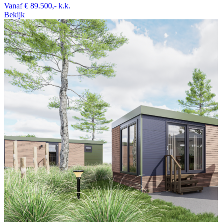
Vanaf
€ 89.500,-
k.k.
Bekijk