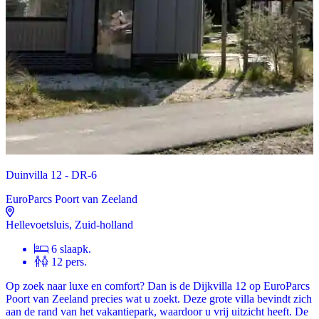
Duinvilla 12 - DR-6
EuroParcs Poort van Zeeland
Hellevoetsluis, Zuid-holland
6 slaapk.
12 pers.
Op zoek naar luxe en comfort? Dan is de Dijkvilla 12 op EuroParcs
Poort van Zeeland precies wat u zoekt. Deze grote villa bevindt zich
aan de rand van het vakantiepark, waardoor u vrij uitzicht heeft. De