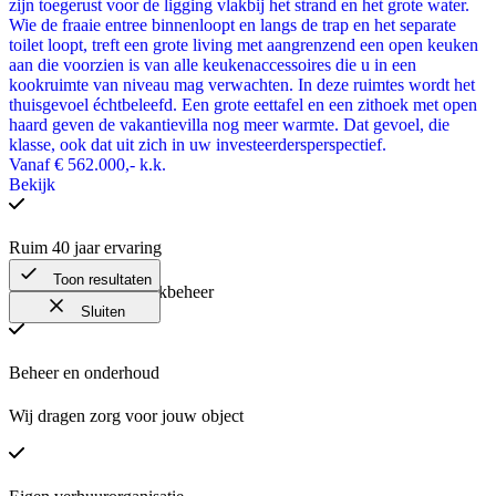
zijn toegerust voor de ligging vlakbij het strand en het grote water.
Wie de fraaie entree binnenloopt en langs de trap en het separate
toilet loopt, treft een grote living met aangrenzend een open keuken
aan die voorzien is van alle keukenaccessoires die u in een
kookruimte van niveau mag verwachten. In deze ruimtes wordt het
thuisgevoel échtbeleefd. Een grote eettafel en een zithoek met open
haard geven de vakantievilla nog meer warmte. Dat gevoel, die
klasse, ook dat uit zich in uw investeerdersperspectief.
Vanaf
€ 562.000,-
k.k.
Bekijk
Ruim 40 jaar ervaring
Toon resultaten
Expert in vakantieparkbeheer
Sluiten
Beheer en onderhoud
Wij dragen zorg voor jouw object