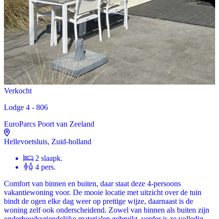
Verkocht
Lodge 4 - 806
EuroParcs Poort van Zeeland
Hellevoetsluis, Zuid-holland
2 slaapk.
4 pers.
Comfort van binnen en buiten, daar staat deze 4-persoons
vakantiewoning voor. De mooie locatie met uitzicht over de tuin
bindt de ogen elke dag weer op prettige wijze, daarnaast is de
woning zelf ook onderscheidend. Zowel van binnen als buiten zijn
onderhoudsvriendelijke materialen gebruikt, verder is ze volledig