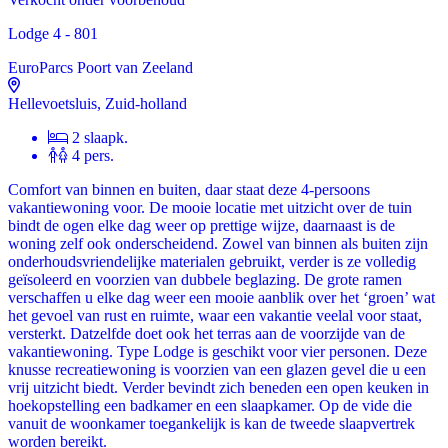
Lodge 4 - 801
EuroParcs Poort van Zeeland
Hellevoetsluis, Zuid-holland
2 slaapk.
4 pers.
Comfort van binnen en buiten, daar staat deze 4-persoons
vakantiewoning voor. De mooie locatie met uitzicht over de tuin
bindt de ogen elke dag weer op prettige wijze, daarnaast is de
woning zelf ook onderscheidend. Zowel van binnen als buiten zijn
onderhoudsvriendelijke materialen gebruikt, verder is ze volledig
geïsoleerd en voorzien van dubbele beglazing. De grote ramen
verschaffen u elke dag weer een mooie aanblik over het ‘groen’ wat
het gevoel van rust en ruimte, waar een vakantie veelal voor staat,
versterkt. Datzelfde doet ook het terras aan de voorzijde van de
vakantiewoning. Type Lodge is geschikt voor vier personen. Deze
knusse recreatiewoning is voorzien van een glazen gevel die u een
vrij uitzicht biedt. Verder bevindt zich beneden een open keuken in
hoekopstelling een badkamer en een slaapkamer. Op de vide die
vanuit de woonkamer toegankelijk is kan de tweede slaapvertrek
worden bereikt.