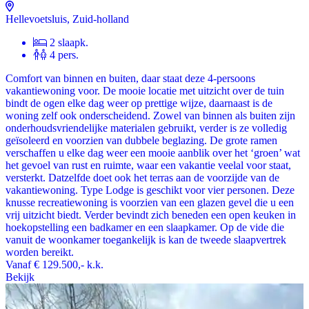
Hellevoetsluis, Zuid-holland
2 slaapk.
4 pers.
Comfort van binnen en buiten, daar staat deze 4-persoons
vakantiewoning voor. De mooie locatie met uitzicht over de tuin
bindt de ogen elke dag weer op prettige wijze, daarnaast is de
woning zelf ook onderscheidend. Zowel van binnen als buiten zijn
onderhoudsvriendelijke materialen gebruikt, verder is ze volledig
geïsoleerd en voorzien van dubbele beglazing. De grote ramen
verschaffen u elke dag weer een mooie aanblik over het ‘groen’ wat
het gevoel van rust en ruimte, waar een vakantie veelal voor staat,
versterkt. Datzelfde doet ook het terras aan de voorzijde van de
vakantiewoning. Type Lodge is geschikt voor vier personen. Deze
knusse recreatiewoning is voorzien van een glazen gevel die u een
vrij uitzicht biedt. Verder bevindt zich beneden een open keuken in
hoekopstelling een badkamer en een slaapkamer. Op de vide die
vanuit de woonkamer toegankelijk is kan de tweede slaapvertrek
worden bereikt.
Vanaf
€ 129.500,-
k.k.
Bekijk