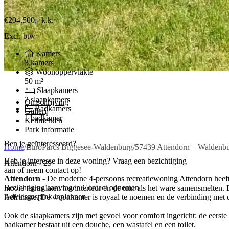
€204.500,-
k.k.
Excl. btw
Kamers
3 kamers
Woonoppervlakte
50 m²
Slaapkamers
2 slaapkamers
Omschrijving
Badkamers
Gallerij
1 badkamer
Kenmerken
Park informatie
Ben je geïnteresseerd?
Home
/
EuroParcs Biggesee-Waldenburg
/
57439 Attendorn – Waldenbu
Heb je interesse in deze woning? Vraag een bezichtiging
Attendorn - 29
aan of neem contact op!
Attendorn
- De moderne 4-persoons recreatiewoning Attendorn heeft 
Bezichtiging aanvragen
Contact opnemen
mooie terras laten het interieur en de tuin als het ware samensmelten. D
Adviesgesprek inplannen
leefruimte. De woonkamer is royaal te noemen en de verbinding met 
Ook de slaapkamers zijn met gevoel voor comfort ingericht: de eerst
badkamer bestaat uit een douche, een wastafel en een toilet.