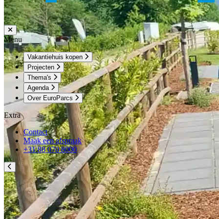
Menu
Vakantiehuis kopen
Projecten
Thema's
Agenda
Over EuroParcs
Extra
Contact
Maak een afspraak
+31 88 070 8000