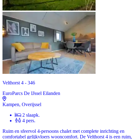
Velthorst 4 - 346
EuroParcs De IJssel Eilanden
Kampen, Overijssel
2 slaapk.
4 pers.
Ruim en sfeervol 4-persoons chalet met complete inrichting en
comfortabel gelijkvloers wooncomfort. De Velthorst 4 is een ruim,