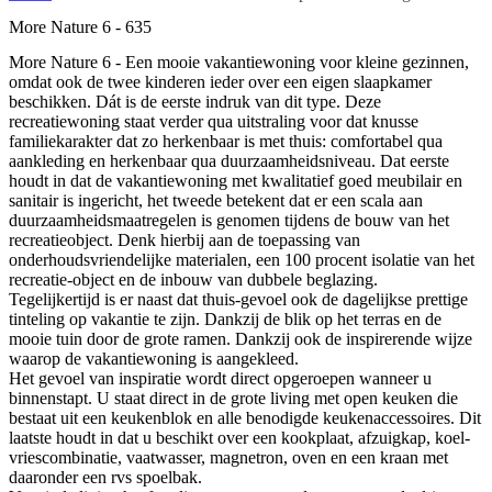
More Nature 6 - 635
More Nature 6 - Een mooie vakantiewoning voor kleine gezinnen,
omdat ook de twee kinderen ieder over een eigen slaapkamer
beschikken. Dát is de eerste indruk van dit type. Deze
recreatiewoning staat verder qua uitstraling voor dat knusse
familiekarakter dat zo herkenbaar is met thuis: comfortabel qua
aankleding en herkenbaar qua duurzaamheidsniveau. Dat eerste
houdt in dat de vakantiewoning met kwalitatief goed meubilair en
sanitair is ingericht, het tweede betekent dat er een scala aan
duurzaamheidsmaatregelen is genomen tijdens de bouw van het
recreatieobject. Denk hierbij aan de toepassing van
onderhoudsvriendelijke materialen, een 100 procent isolatie van het
recreatie-object en de inbouw van dubbele beglazing.
Tegelijkertijd is er naast dat thuis-gevoel ook de dagelijkse prettige
tinteling op vakantie te zijn. Dankzij de blik op het terras en de
mooie tuin door de grote ramen. Dankzij ook de inspirerende wijze
waarop de vakantiewoning is aangekleed.
Het gevoel van inspiratie wordt direct opgeroepen wanneer u
binnenstapt. U staat direct in de grote living met open keuken die
bestaat uit een keukenblok en alle benodigde keukenaccessoires. Dit
laatste houdt in dat u beschikt over een kookplaat, afzuigkap, koel-
vriescombinatie, vaatwasser, magnetron, oven en een kraan met
daaronder een rvs spoelbak.