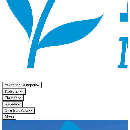
Vakantiehuis kopen
Projecten
Thema's
Agenda
Over EuroParcs
Menu