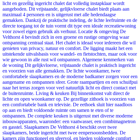
licht en gezellig ingericht chalet dat volledig instapklaar wordt
aangeboden. Dit vrijstaande, gelijkvloerse chalet biedt plaats aan
maximaal 4 personen en is uitgerust met alle hedendaagse
gemakken. Dankzij de praktische indeling, de lichte leefruimte en de
directe toegang tot de tuin vormt dit type een ideale recreatiewoning
voor zowel eigen gebruik als verhuur. Locatie & omgeving De
Velthorst 4 bevindt zich in een groene en rustige omgeving waar
ontspanning centraal staat. Het chalet is ideaal voor iedereen die wil
genieten van privacy, natuur en comfort. De ligging maakt het een
uitstekende uitvalsbasis voor wandel- en fietstochten, maar ook voor
wie gewoon in alle rust wil ontspannen. Algemene kenmerken van
de woning Dit gelijkvloerse, vrijstaande chalet is praktisch ingericht
en voorzien van alle gemakken. De lichte woonkamer, twee
comfortabele slaapkamers en de moderne badkamer zorgen voor een
aangename en ontspannen sfeer. Grote raampartijen en een schuifpui
naar het terras zorgen voor veel natuurlijk licht en direct contact met
de buitenruimte. Living & keuken Bij binnenkomst valt direct de
lichte en open woonkamer op. De gezellige zithoek is voorzien van
een comfortabele bank en televisie. De eethoek sluit hier naadloos
op aan en biedt voldoende ruimte om samen te eten of te
ontspannen. De complete keuken is uitgerust met diverse moderne
inbouwapparaten, waaronder: een vaatwasser, een combimagnetron
en gasstel. Slaapkamers De Velthorst 4 beschikt over twee
slaapkamers, beide ingericht met twee eenpersoonsbedden. De
kamers zijn functioneel en sfeervol, en bieden voldoende comfort