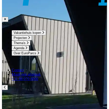
Menu
Vakantiehuis kopen
Projecten
Thema's
Agenda
Over EuroParcs
Extra
Contact
Maak een afspraak
+31 88 070 8000