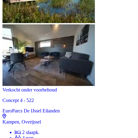
Verkocht onder voorbehoud
Concept 4 - 522
EuroParcs De IJssel Eilanden
Kampen, Overijssel
2 slaapk.
4 pers.