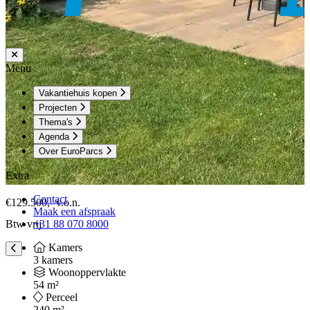
Menu
Vakantiehuis kopen
Projecten
Thema's
Agenda
Over EuroParcs
Extra
Contact
€129.500,-
v.o.n.
Maak een afspraak
+31 88 070 8000
Btw vrij
Kamers
3 kamers
Woonoppervlakte
54 m²
Perceel
240 m²