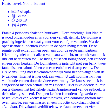
Kaatsheuvel, Noord-brabant
2 slaapk.
54 m²
240 m²
4 pers.
Fraaie 4 persoons chalet op huurkavel. Deze prachtige Just Nature
is goed onderhouden en is voorzien van elk gemak. De woning is
prachtig ingericht en staat garant voor een fijne vakantie. Via de
openslaande tuindeuren komt u in de open living terecht. Deze
ruimte voelt extra ruim en open aan door de grote raampartijen.
Hierdoor geniet u niet alleen van extra zonlicht, maar ook van uniek
uitzicht naar buiten toe. De living huist een loungehoek, een eethoek
en een open keuken. De loungehoek is ingericht met een bank, twee
fauteuils, een salontafel en een tv-meubel met daarop een tv. De
CAI-aansluiting hier is verantwoordelijk voor het ontvangen van de
tv-zenders. Internet is hier ook aanwezig. U zult nooit last krijgen
van koude voeten door de vloerverwarming. De knusse eethoek is
aangekleed met een eettafel en zes stoelen. Hier is voldoende ruimte
om te dineren met het gehele gezin. Aangrenzend van de eethoek, is
de keuken gesitueerd. De open keuken is modern afgewerkt en
beschikt over een koelkast met vriesvak, een combimagnetron met
oven-functie, een vaatwasser en een inductie kookplaat inclusief
afzuigkap. Dit vakantieverblijf telt twee slaapkamers met vier