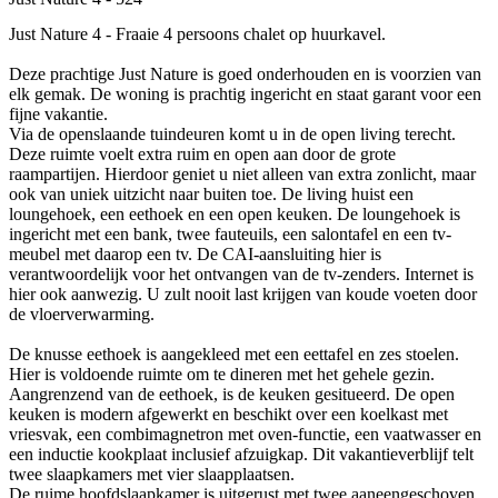
Just Nature 4 - Fraaie 4 persoons chalet op huurkavel.
Deze prachtige Just Nature is goed onderhouden en is voorzien van
elk gemak. De woning is prachtig ingericht en staat garant voor een
fijne vakantie.
Via de openslaande tuindeuren komt u in de open living terecht.
Deze ruimte voelt extra ruim en open aan door de grote
raampartijen. Hierdoor geniet u niet alleen van extra zonlicht, maar
ook van uniek uitzicht naar buiten toe. De living huist een
loungehoek, een eethoek en een open keuken. De loungehoek is
ingericht met een bank, twee fauteuils, een salontafel en een tv-
meubel met daarop een tv. De CAI-aansluiting hier is
verantwoordelijk voor het ontvangen van de tv-zenders. Internet is
hier ook aanwezig. U zult nooit last krijgen van koude voeten door
de vloerverwarming.
De knusse eethoek is aangekleed met een eettafel en zes stoelen.
Hier is voldoende ruimte om te dineren met het gehele gezin.
Aangrenzend van de eethoek, is de keuken gesitueerd. De open
keuken is modern afgewerkt en beschikt over een koelkast met
vriesvak, een combimagnetron met oven-functie, een vaatwasser en
een inductie kookplaat inclusief afzuigkap. Dit vakantieverblijf telt
twee slaapkamers met vier slaapplaatsen.
De ruime hoofdslaapkamer is uitgerust met twee aaneengeschoven