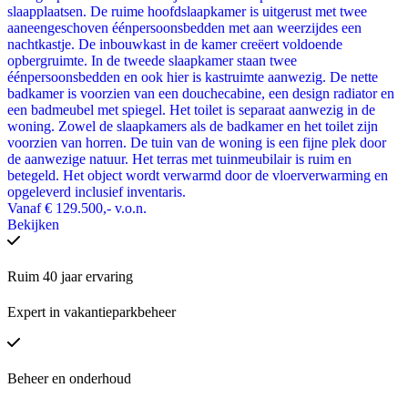
slaapplaatsen. De ruime hoofdslaapkamer is uitgerust met twee
aaneengeschoven éénpersoonsbedden met aan weerzijdes een
nachtkastje. De inbouwkast in de kamer creëert voldoende
opbergruimte. In de tweede slaapkamer staan twee
éénpersoonsbedden en ook hier is kastruimte aanwezig. De nette
badkamer is voorzien van een douchecabine, een design radiator en
een badmeubel met spiegel. Het toilet is separaat aanwezig in de
woning. Zowel de slaapkamers als de badkamer en het toilet zijn
voorzien van horren. De tuin van de woning is een fijne plek door
de aanwezige natuur. Het terras met tuinmeubilair is ruim en
betegeld. Het object wordt verwarmd door de vloerverwarming en
opgeleverd inclusief inventaris.
Vanaf
€ 129.500,-
v.o.n.
Bekijken
Ruim 40 jaar ervaring
Expert in vakantieparkbeheer
Beheer en onderhoud