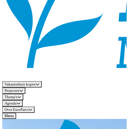
Vakantiehuis kopen
Projecten
Thema's
Agenda
Over EuroParcs
Menu