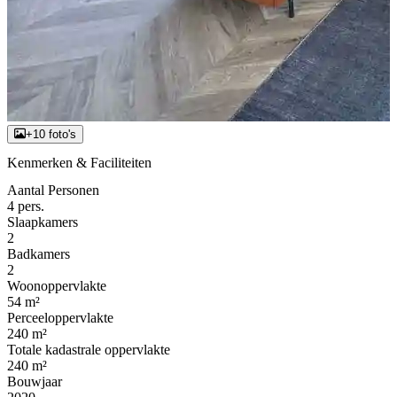
+10 foto's
Kenmerken & Faciliteiten
Aantal Personen
4 pers.
Slaapkamers
2
Badkamers
2
Woonoppervlakte
54 m²
Perceeloppervlakte
240 m²
Totale kadastrale oppervlakte
240 m²
Bouwjaar