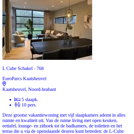
L Cube Schakel - 768
EuroParcs Kaatsheuvel
Kaatsheuvel, Noord-brabant
5 slaapk.
10 pers.
Deze grootse vakantiewoning met vijf slaapkamers ademt in alles
ruimte en kwaliteit uit. Van de ruime living met open keuken,
eettafel, lounge- en zithoek tot de badkamers, de toiletten en het
terras die u via de openslaande deuren kunt betreden: de L-Cube