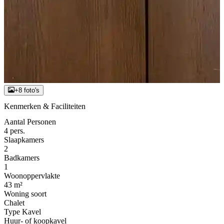
+8 foto's
Kenmerken & Faciliteiten
Aantal Personen
4 pers.
Slaapkamers
2
Badkamers
1
Woonoppervlakte
43 m²
Woning soort
Chalet
Type Kavel
Huur- of koopkavel