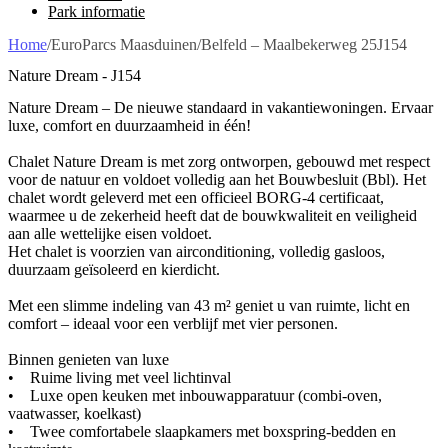
Park informatie
Home
/
EuroParcs Maasduinen
/
Belfeld – Maalbekerweg 25J154
Nature Dream - J154
Nature Dream – De nieuwe standaard in vakantiewoningen. Ervaar
luxe, comfort en duurzaamheid in één!
Chalet Nature Dream is met zorg ontworpen, gebouwd met respect
voor de natuur en voldoet volledig aan het Bouwbesluit (Bbl). Het
chalet wordt geleverd met een officieel BORG-4 certificaat,
waarmee u de zekerheid heeft dat de bouwkwaliteit en veiligheid
aan alle wettelijke eisen voldoet.
Het chalet is voorzien van airconditioning, volledig gasloos,
duurzaam geïsoleerd en kierdicht.
Met een slimme indeling van 43 m² geniet u van ruimte, licht en
comfort – ideaal voor een verblijf met vier personen.
Binnen genieten van luxe
• Ruime living met veel lichtinval
• Luxe open keuken met inbouwapparatuur (combi-oven,
vaatwasser, koelkast)
• Twee comfortabele slaapkamers met boxspring-bedden en