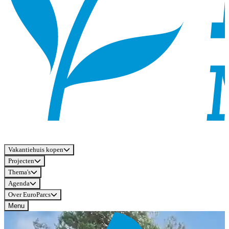
Vakantiehuis kopen
Projecten
Thema's
Agenda
Over EuroParcs
Menu