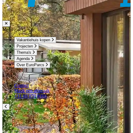
Menu
Vakantiehuis kopen
Projecten
Thema's
Agenda
Over EuroParcs
Extra
Contact
Maak een afspraak
+31 88 070 8000