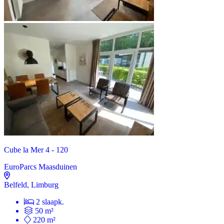
Cube la Mer 4 - 120
EuroParcs Maasduinen
Belfeld, Limburg
2 slaapk.
50 m²
220 m²