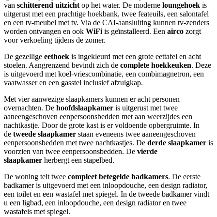
van
schitterend
uitzicht
op het water. De moderne
loungehoek
is
uitgerust met een prachtige hoekbank, twee feateuils, een salontafel
en een tv-meubel met tv. Via de CAI-aansluiting kunnen tv-zenders
worden ontvangen en ook
WiFi
is geïnstalleerd. Een
airco
zorgt
voor verkoeling tijdens de zomer.
De gezellige
eethoek
is ingekleurd met een grote eettafel en acht
stoelen. Aangrenzend bevindt zich de
complete hoekkeuken
. Deze
is uitgevoerd met koel-vriescombinatie, een combimagnetron, een
vaatwasser en een gasstel inclusief afzuigkap.
Met vier aanwezige slaapkamers kunnen er acht personen
overnachten. De
hoofdslaapkamer
is uitgerust met twee
aaneengeschoven eenpersoonsbedden met aan weerzijdes een
nachtkastje. Door de grote kast is er voldoende opbergruimte. In
de
tweede slaapkamer
staan eveneens twee aaneengeschoven
eenpersoonsbedden met twee nachtkastjes. De
derde slaapkamer
is
voorzien van twee eenpersoonsbedden. De
vierde
slaapkamer
herbergt een stapelbed.
De woning telt twee
compleet betegelde badkamers
. De eerste
badkamer is uitgevoerd met een inloopdouche, een design radiator,
een toilet en een wastafel met spiegel. In de tweede badkamer vindt
u een ligbad, een inloopdouche, een design radiator en twee
wastafels met spiegel.