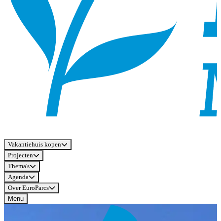
Vakantiehuis kopen
Projecten
Thema's
Agenda
Over EuroParcs
Menu