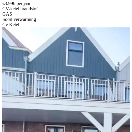
€3.996 per jaar
CV-ketel brandstof
GAS
Soort verwarming
Cv Ketel