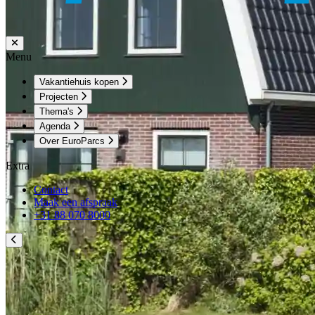
Menu
Vakantiehuis kopen
Projecten
Thema's
Agenda
Over EuroParcs
Extra
Contact
Maak een afspraak
+31 88 070 8000