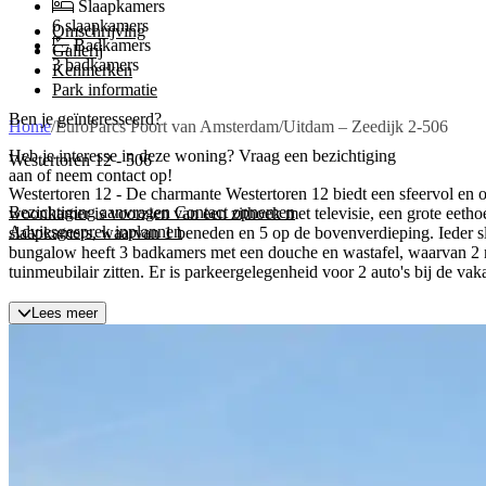
Slaapkamers
6 slaapkamers
Omschrijving
Badkamers
Gallerij
3 badkamers
Kenmerken
Park informatie
Ben je geïnteresseerd?
Home
/
EuroParcs Poort van Amsterdam
/
Uitdam – Zeedijk 2-506
Heb je interesse in deze woning? Vraag een bezichtiging
Westertoren 12 - 506
aan of neem contact op!
Westertoren 12 - De charmante Westertoren 12 biedt een sfeervol en o
Bezichtiging aanvragen
Contact opnemen
woonkamer is voorzien van een zithoek met televisie, een grote eethoe
Adviesgesprek inplannen
slaapkamers, waarvan 1 beneden en 5 op de bovenverdieping. Ieder 
bungalow heeft 3 badkamers met een douche en wastafel, waarvan 2 met
tuinmeubilair zitten. Er is parkeergelegenheid voor 2 auto's bij de va
Lees meer