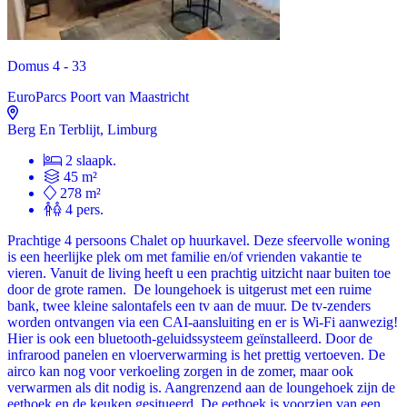
Domus 4 - 33
EuroParcs Poort van Maastricht
Berg En Terblijt, Limburg
2 slaapk.
45 m²
278 m²
4 pers.
Prachtige 4 persoons Chalet op huurkavel. Deze sfeervolle woning
is een heerlijke plek om met familie en/of vrienden vakantie te
vieren. Vanuit de living heeft u een prachtig uitzicht naar buiten toe
door de grote ramen. De loungehoek is uitgerust met een ruime
bank, twee kleine salontafels een tv aan de muur. De tv-zenders
worden ontvangen via een CAI-aansluiting en er is Wi-Fi aanwezig!
Hier is ook een bluetooth-geluidssysteem geïnstalleerd. Door de
infrarood panelen en vloerverwarming is het prettig vertoeven. De
airco kan nog voor verkoeling zorgen in de zomer, maar ook
verwarmen als dit nodig is. Aangrenzend aan de loungehoek zijn de
eethoek en de keuken gesitueerd. De eethoek is voorzien van een