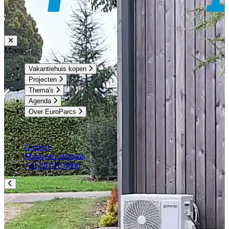
Menu
Vakantiehuis kopen
Projecten
Thema's
Agenda
Over EuroParcs
Extra
Contact
Maak een afspraak
+31 88 070 8000