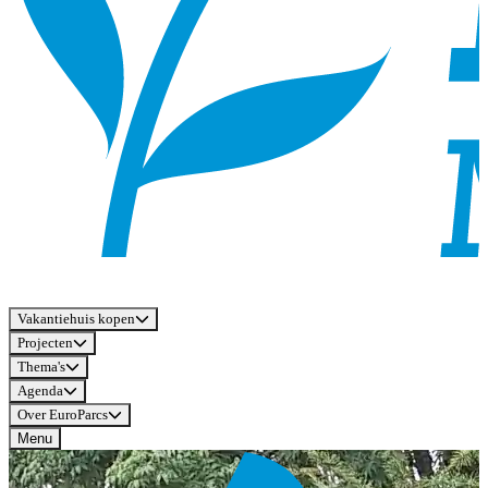
Vakantiehuis kopen
Projecten
Thema's
Agenda
Over EuroParcs
Menu