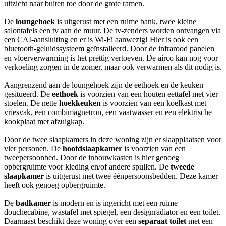
uitzicht naar buiten toe door de grote ramen.
De
loungehoek
is uitgerust met een ruime bank, twee kleine
salontafels een tv aan de muur. De tv-zenders worden ontvangen via
een CAI-aansluiting en er is Wi-Fi aanwezig! Hier is ook een
bluetooth-geluidssysteem geïnstalleerd. Door de infrarood panelen
en vloerverwarming is het prettig vertoeven. De airco kan nog voor
verkoeling zorgen in de zomer, maar ook verwarmen als dit nodig is.
Aangrenzend aan de loungehoek zijn de eethoek en de keuken
gesitueerd. De
eethoek
is voorzien van een houten eettafel met vier
stoelen. De nette
hoekkeuken
is voorzien van een koelkast met
vriesvak, een combimagnetron, een vaatwasser en een elektrische
kookplaat met afzuigkap.
Door de twee slaapkamers in deze woning zijn er slaapplaatsen voor
vier personen. De
hoofdslaapkamer
is voorzien van een
tweepersoonbed. Door de inbouwkasten is hier genoeg
opbergruimte voor kleding en/of andere spullen. De
tweede
slaapkamer
is uitgerust met twee éénpersoonsbedden. Deze kamer
heeft ook genoeg opbergruimte.
De
badkamer
is modern en is ingericht met een ruime
douchecabine, wastafel met spiegel, een designradiator en een toilet.
Daarnaast beschikt deze woning over een
separaat
toilet
met een