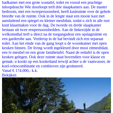
badkamer met een grote wastafel, toilet en vooral een prachtige
inloopdouche Wie doorloopt treft drie slaapkamers aan. De master
bedroom, met een tweepersoonsbed, heeft kastruimte over de gehele
breedte van de ruimte. Ook in de lengte staat een mooie kast met
aansluitend een spiegel en kleiner meubilair, zodat u zich in alle rust
kunt klaarmaken voor de dag. De tweede en derde slaapkamer
bestaan uit twee eenpersoonsbedden. Aan de linkerzijde in de
welkomsthal treft u direct na de toegangsdeur een opslagruimte en
een garderobe aan. Verderop in de hal bevindt zich een separaat
toilet. Aan het einde van de gang loopt u de woonkamer met open
keuken binnen. De living wordt ingekleurd door mooi zitmeubilair,
een tv-meubel en een grote familietafel. Naast de eettafel is de open
keuken gelegen. Ook deze ruimte staat bovendien voor klasse en
gemak: u kookt op een kookeiland terwijl achter u de vaatwasser, de
koel-vriescombinatie en combioven zijn gesitueerd.
Vanaf
€ 174.000,-
k.k.
Bekijken