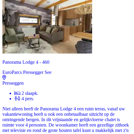
Panorama Lodge 4 - 460
EuroParcs Pressegger See
Presseggen
2 slaapk.
4 pers.
Niet alleen heeft de Panorama Lodge 4 een ruim terras, vanaf uw
vakantiewoning heeft u ook een onbetaalbaar uitzicht op de
omringende bergen. In dit vrijstaande en gelijkvloerse chalet is
ruimte voor 4 personen. De woonkamer heeft een gezellige zithoek
met televisie en rond de grote houten tafel kunt u makkelijk met z'n