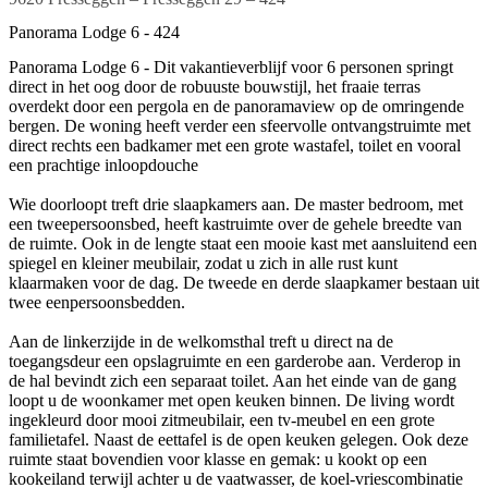
Panorama Lodge 6 - 424
Panorama Lodge 6 - Dit vakantieverblijf voor 6 personen springt
direct in het oog door de robuuste bouwstijl, het fraaie terras
overdekt door een pergola en de panoramaview op de omringende
bergen. De woning heeft verder een sfeervolle ontvangstruimte met
direct rechts een badkamer met een grote wastafel, toilet en vooral
een prachtige inloopdouche
Wie doorloopt treft drie slaapkamers aan. De master bedroom, met
een tweepersoonsbed, heeft kastruimte over de gehele breedte van
de ruimte. Ook in de lengte staat een mooie kast met aansluitend een
spiegel en kleiner meubilair, zodat u zich in alle rust kunt
klaarmaken voor de dag. De tweede en derde slaapkamer bestaan uit
twee eenpersoonsbedden.
Aan de linkerzijde in de welkomsthal treft u direct na de
toegangsdeur een opslagruimte en een garderobe aan. Verderop in
de hal bevindt zich een separaat toilet. Aan het einde van de gang
loopt u de woonkamer met open keuken binnen. De living wordt
ingekleurd door mooi zitmeubilair, een tv-meubel en een grote
familietafel. Naast de eettafel is de open keuken gelegen. Ook deze
ruimte staat bovendien voor klasse en gemak: u kookt op een
kookeiland terwijl achter u de vaatwasser, de koel-vriescombinatie