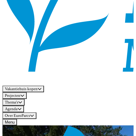
Vakantiehuis kopen
Projecten
Thema's
Agenda
Over EuroParcs
Menu