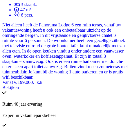
3 slaapk.
47 m²
6 pers.
Niet alleen heeft de Panorama Lodge 6 een ruim terras, vanaf uw
vakantiewoning heeft u ook een onbetaalbaar uitzicht op de
omringende bergen. In dit vrijstaande en gelijkvloerse chalet is
ruimte voor 6 personen. De woonkamer heeft een gezellige zithoek
met televisie en rond de grote houten tafel kunt u makkelijk met z'n
allen eten. In de open keuken vindt u onder andere een vaatwasser,
oven, waterkoker en koffiezetapparaat. Er zijn in totaal 3
slaapkamers aanwezig. Ook is er een ruime badkamer met douche
en er is een apart toilet aanwezig. Buiten vindt u een zonneterras met
tuinmeubilair. Je kunt bij de woning 1 auto parkeren en er is gratis
wifi beschikbaar.
Vanaf
€ 199.000,-
k.k.
Bekijken
Ruim 40 jaar ervaring
Expert in vakantieparkbeheer