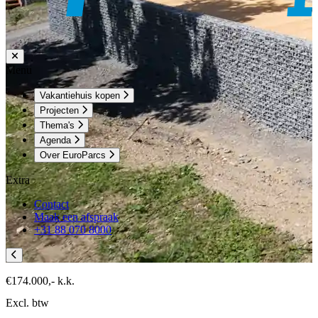
Menu
Vakantiehuis kopen
Projecten
Thema's
Agenda
Over EuroParcs
Extra
Contact
Maak een afspraak
+31 88 070 8000
€174.000,-
k.k.
Excl. btw